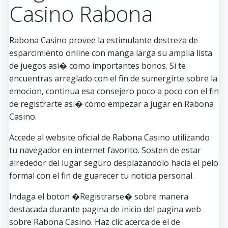
Casino Rabona
Rabona Casino provee la estimulante destreza de
esparcimiento online con manga larga su amplia lista
de juegos asi� como importantes bonos. Si te
encuentras arreglado con el fin de sumergirte sobre la
emocion, continua esa consejero poco a poco con el fin
de registrarte asi� como empezar a jugar en Rabona
Casino.
Accede al website oficial de Rabona Casino utilizando
tu navegador en internet favorito. Sosten de estar
alrededor del lugar seguro desplazandolo hacia el pelo
formal con el fin de guarecer tu noticia personal.
Indaga el boton �Registrarse� sobre manera
destacada durante pagina de inicio del pagina web
sobre Rabona Casino. Haz clic acerca de el de