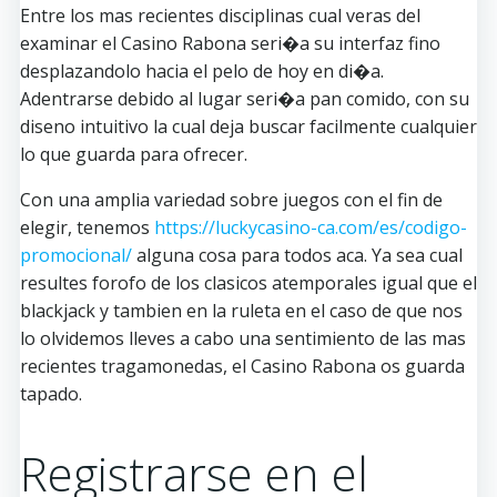
Entre los mas recientes disciplinas cual veras del
examinar el Casino Rabona seri�a su interfaz fino
desplazandolo hacia el pelo de hoy en di�a.
Adentrarse debido al lugar seri�a pan comido, con su
diseno intuitivo la cual deja buscar facilmente cualquier
lo que guarda para ofrecer.
Con una amplia variedad sobre juegos con el fin de
elegir, tenemos
https://luckycasino-ca.com/es/codigo-
promocional/
alguna cosa para todos aca. Ya sea cual
resultes forofo de los clasicos atemporales igual que el
blackjack y tambien en la ruleta en el caso de que nos
lo olvidemos lleves a cabo una sentimiento de las mas
recientes tragamonedas, el Casino Rabona os guarda
tapado.
Registrarse en el