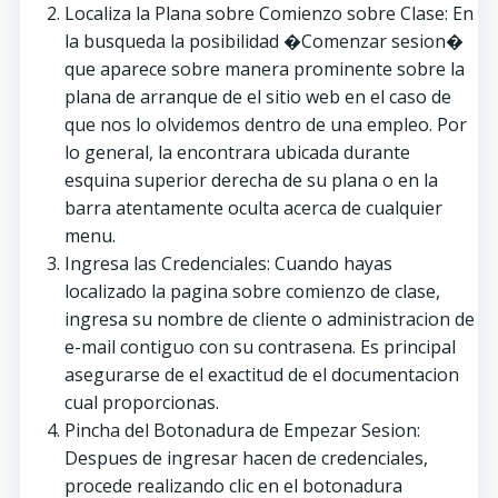
Localiza la Plana sobre Comienzo sobre Clase: En
la busqueda la posibilidad �Comenzar sesion�
que aparece sobre manera prominente sobre la
plana de arranque de el sitio web en el caso de
que nos lo olvidemos dentro de una empleo. Por
lo general, la encontrara ubicada durante
esquina superior derecha de su plana o en la
barra atentamente oculta acerca de cualquier
menu.
Ingresa las Credenciales: Cuando hayas
localizado la pagina sobre comienzo de clase,
ingresa su nombre de cliente o administracion de
e-mail contiguo con su contrasena. Es principal
asegurarse de el exactitud de el documentacion
cual proporcionas.
Pincha del Botonadura de Empezar Sesion:
Despues de ingresar hacen de credenciales,
procede realizando clic en el botonadura