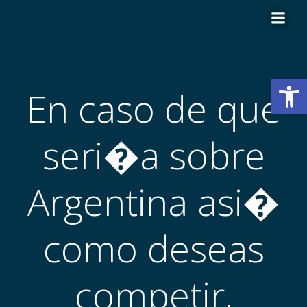
Skip
to
content
Open
En caso de que
seri�a sobre
Argentina asi�
como deseas
competir,