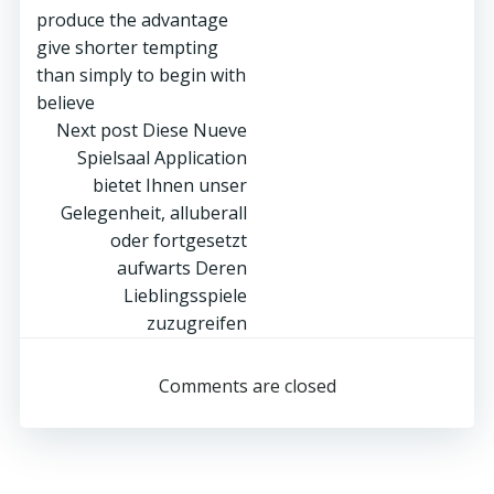
produce the advantage
give shorter tempting
than simply to begin with
believe
Post
Next post
Diese Nueve
Spielsaal Application
navigation
bietet Ihnen unser
Gelegenheit, alluberall
oder fortgesetzt
aufwarts Deren
Lieblingsspiele
zuzugreifen
Comments are closed