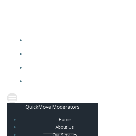
Skip
to
content
HOME
ABOUT US
OUR SERVICES
CONTACT US
QuickMove Moderators
Home
About Us
Our Services