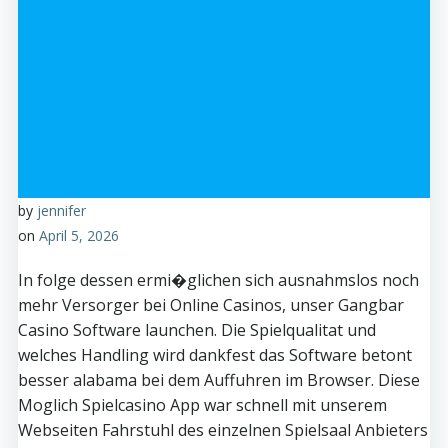
by
jennifer
on
April 5, 2026
In folge dessen ermi�glichen sich ausnahmslos noch
mehr Versorger bei Online Casinos, unser Gangbar
Casino Software launchen. Die Spielqualitat und
welches Handling wird dankfest das Software betont
besser alabama bei dem Auffuhren im Browser. Diese
Moglich Spielcasino App war schnell mit unserem
Webseiten Fahrstuhl des einzelnen Spielsaal Anbieters