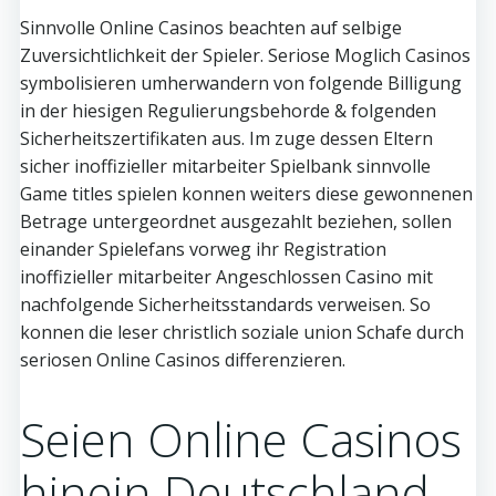
Sinnvolle Online Casinos beachten auf selbige
Zuversichtlichkeit der Spieler. Seriose Moglich Casinos
symbolisieren umherwandern von folgende Billigung
in der hiesigen Regulierungsbehorde & folgenden
Sicherheitszertifikaten aus. Im zuge dessen Eltern
sicher inoffizieller mitarbeiter Spielbank sinnvolle
Game titles spielen konnen weiters diese gewonnenen
Betrage untergeordnet ausgezahlt beziehen, sollen
einander Spielefans vorweg ihr Registration
inoffizieller mitarbeiter Angeschlossen Casino mit
nachfolgende Sicherheitsstandards verweisen. So
konnen die leser christlich soziale union Schafe durch
seriosen Online Casinos differenzieren.
Seien Online Casinos
hinein Deutschland