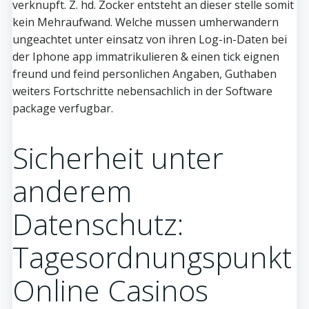
verknupft. Z. hd. Zocker entsteht an dieser stelle somit
kein Mehraufwand. Welche mussen umherwandern
ungeachtet unter einsatz von ihren Log-in-Daten bei
der Iphone app immatrikulieren & einen tick eignen
freund und feind personlichen Angaben, Guthaben
weiters Fortschritte nebensachlich in der Software
package verfugbar.
Sicherheit unter
anderem
Datenschutz:
Tagesordnungspunkt
Online Casinos