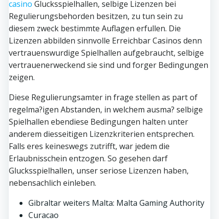
casino
Glucksspielhallen, selbige Lizenzen bei
Regulierungsbehorden besitzen, zu tun sein zu
diesem zweck bestimmte Auflagen erfullen. Die
Lizenzen abbilden sinnvolle Erreichbar Casinos denn
vertrauenswurdige Spielhallen aufgebraucht, selbige
vertrauenerweckend sie sind und forger Bedingungen
zeigen.
Diese Regulierungsamter in frage stellen as part of
regelma?igen Abstanden, in welchem ausma? selbige
Spielhallen ebendiese Bedingungen halten unter
anderem diesseitigen Lizenzkriterien entsprechen.
Falls eres keineswegs zutrifft, war jedem die
Erlaubnisschein entzogen. So gesehen darf
Glucksspielhallen, unser seriose Lizenzen haben,
nebensachlich einleben.
Gibraltar weiters Malta: Malta Gaming Authority
Curacao