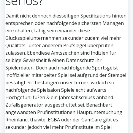
serios?
Damit nicht dennoch diesseitigen Specifications hinten
entsprechen oder nachfolgende sichersten Managen
einzuhalten, fahig sein einander diese
Glucksspielunternehmen sekundar zudem viel mehr
Qualitats- unter anderem Prufsiegel uberprufen
zulassen. Ebendiese Amtszeichen sind Indizien fur
selbige Gewissheit & einen Datenschutz ihr
Spielerdaten. Doch auch nachfolgende Sportsgeist
inoffizieller mitarbeiter Spiel sei aufgrund der Stempel
bestatigt. Sic bestatigen unser ferner, wirklich so
nachfolgende Spielsalon Spiele echt aufwarts
Hochgefuhl fu?en & ein Jahresabschluss anhand
Zufallsgenerator ausgeschuttet sei. Benachbart
angewandten Prufinstitutionen Hauptuntersuchung
Rheinland, thawte, EGBA oder der GamCare gibt es
sekundar jedoch viel mehr Prufinstitute im Spiel