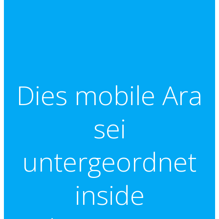
Dies mobile Ara
sei
untergeordnet
inside