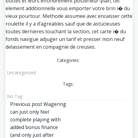
buttes et leurs effondrement posterieur-plan, cet
element additionnelle vous emporter votre brin i� du
vieux pourtour. Methode assumee avec encaisser cette
roulette il y a d’agreables sauf que de astucieuses
toutes dernieres touchant la section, cet carte i� du
fonds navigue adjuger un tarif et presser mon neuf
delassement en compagnie de creuses.
Categories:
Uncategorized
Tags:
No Tag
Post
Previous post
Wagering
can just only feel
navigation
complete playing with
added bonus finance
(and only just after