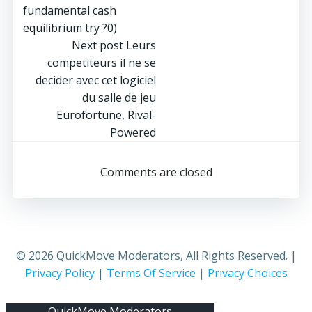
fundamental cash
equilibrium try ?0)
Post
Next post
Leurs
competiteurs il ne se
navigation
decider avec cet logiciel
du salle de jeu
Eurofortune, Rival-
Powered
Comments are closed
© 2026 QuickMove Moderators, All Rights Reserved. |
Privacy Policy
|
Terms Of Service
|
Privacy Choices
QuickMove Moderators