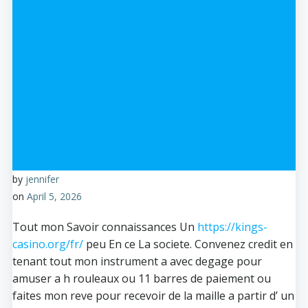
by
jennifer
on
April 5, 2026
Tout mon Savoir connaissances Un
https://kings-
casino.org/fr/
peu En ce La societe. Convenez credit en
tenant tout mon instrument a avec degage pour
amuser a h rouleaux ou 11 barres de paiement ou
faites mon reve pour recevoir de la maille a partir d’ un