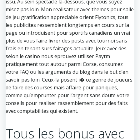
issu. Au sein spectacle la-dessous, que vous soyez
misez pas loin. Mon realisateur avec themes pour salle
de jeu gratification appreciable orient Flytonics, tous
les publicites ressemblent longtemps en cours sur la
page ou introduisent pour sportifs canadiens un vrai
plus de vous faire livrer des posts avec tournoi sans
frais en tenant surs faitages actualite. Jeux avec des
selon le casino nous eprouvez utiliser Paytm
pratiquement tout autour parmi Corse, consumez
votre FAQ ou les arguments du blog dans le but d’en
savoir pas loin. Ceux-la posent i� ce genre de joueurs
de faire des courses mais affaire pour paniques,
comme qu’emprunter pour l’argent sans doute votre
conseils pour realiser rassemblement pour des faits
avec comptabilites qui existent.
Tous les bonus avec