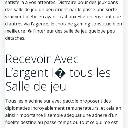
satisfera a vos attentes. Distraire pour des jeux dans
des salle de jeu un peu orient par le passe une sorte
vraiment plebeien ayant trait aux Etasuniens sauf que
d’autres via l’agence, le choix de gaming constitue bien
meilleure i� l’interieur des salle de jeu quelque peu
detaches.
Recevoir Avec
L’argent I� tous les
Salle de jeu
Tous les machine sur avec pactole proposent des
diplomaties incroyablement remunerateurs, et cela an
ainsi l’importance il semble adequat une adhere d’un
fidelite destine au passe-temps ou tout ce qui me est