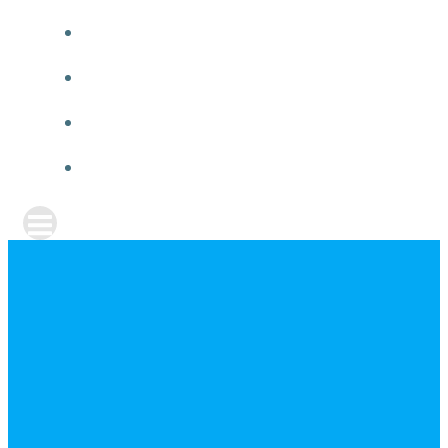
HOME
ABOUT US
OUR SERVICES
CONTACT US