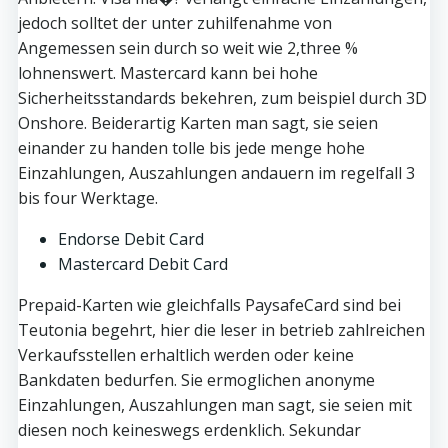
jedoch solltet der unter zuhilfenahme von
Angemessen sein durch so weit wie 2,three %
lohnenswert. Mastercard kann bei hohe
Sicherheitsstandards bekehren, zum beispiel durch 3D
Onshore. Beiderartig Karten man sagt, sie seien
einander zu handen tolle bis jede menge hohe
Einzahlungen, Auszahlungen andauern im regelfall 3
bis four Werktage.
Endorse Debit Card
Mastercard Debit Card
Prepaid-Karten wie gleichfalls PaysafeCard sind bei
Teutonia begehrt, hier die leser in betrieb zahlreichen
Verkaufsstellen erhaltlich werden oder keine
Bankdaten bedurfen. Sie ermoglichen anonyme
Einzahlungen, Auszahlungen man sagt, sie seien mit
diesen noch keineswegs erdenklich. Sekundar