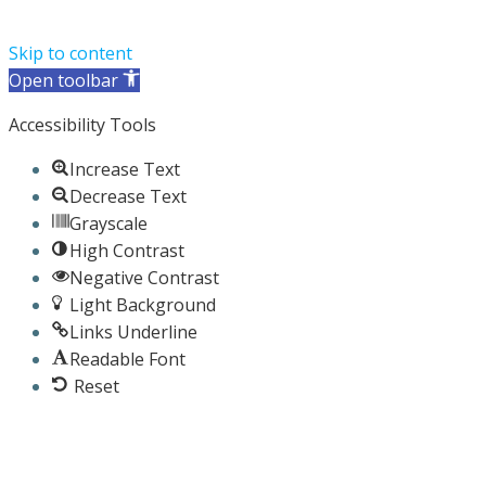
Skip to content
Open toolbar
Accessibility Tools
Increase Text
Decrease Text
Grayscale
High Contrast
Negative Contrast
Light Background
Links Underline
Readable Font
Reset