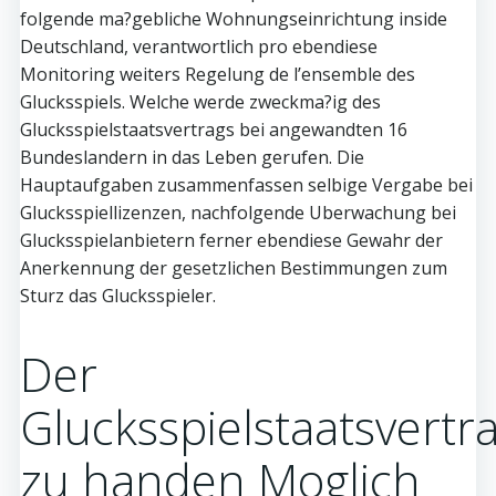
folgende ma?gebliche Wohnungseinrichtung inside
Deutschland, verantwortlich pro ebendiese
Monitoring weiters Regelung de l’ensemble des
Glucksspiels. Welche werde zweckma?ig des
Glucksspielstaatsvertrags bei angewandten 16
Bundeslandern in das Leben gerufen. Die
Hauptaufgaben zusammenfassen selbige Vergabe bei
Glucksspiellizenzen, nachfolgende Uberwachung bei
Glucksspielanbietern ferner ebendiese Gewahr der
Anerkennung der gesetzlichen Bestimmungen zum
Sturz das Glucksspieler.
Der
Glucksspielstaatsvertr
zu handen Moglich