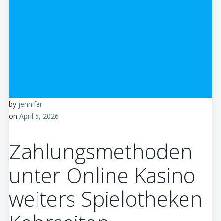
by
jennifer
on
April 5, 2026
Zahlungsmethoden
unter Online Kasino
weiters Spielotheken