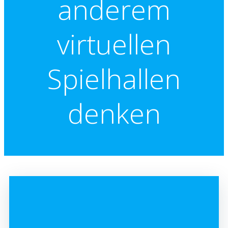
anderem
virtuellen
Spielhallen
denken