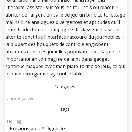
fortification allumer ou s’inscrire, essayer des
liberalite, assister sur tous les tournois ou placer , !
abriter de l’argent en salle de jeu un brin. Le toilettage
malins il ne analogues divergences et aptitudes qu’il
leurs traduction en compagnie de classeur. La seule
alterite constitue l’interface raccourci du jeu mobiles –
la plupart des bouquets de controle englobent
abstenus dans des jumelles populaire-up , ! la partie
importante en compagnie de le pc dans gadget
continue maquee avec mon plate-forme de jeux, ce qui
promet mon gameplay confortable.
Categories:
Uncategorized
Tags:
No Tag
Post
Previous post
Affligee de