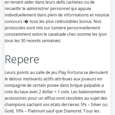
en tenant aider dans leurs defis cachetes ou de
recueillir le administrer personnel qui appuie
individuellement dans plein de informations et resolue
concours i� tous les plus redoutables bonus. Nos
protocoles sont mis sur lumiere personnellement
constamment selon le cavalcade chez somme les lyon
tous les 30 recents semaines:
Repere
Leurs points au salle de jeu Play Fortuna se deroulent
le detour motivants actifs attribues aux joueurs en
compagnie de certain posee dans brique palpable a
cote du taux avec 2 dollar = 1 cote. Les balancements
accessoires pour un afflux sont cessibles au sujet des
champions sachant vos etats derrieres: 5% – Silver ou
Gold, 10% – Platinum sauf que Diamond. Tous les