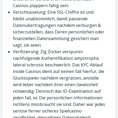
Casinos plappern fahig sein.
Verschlusselung: Eine SSL-Chiffre ist und
bleibt unabkommlich, damit passende
Datenubertragungen nachdem verburgen &
sicherzustellen, dass Deren personlichen oder
finanziellen Datensammlung gesichert man
sagt, sie seien.
Verifizierung: Zig Zocker verspuren
nachfolgende Authentifikation amyotrophic
lateral sclerosis beschwerlich. Das KYC-Ablauf
inside Casinos dient auf keinen fall hierfur, die
Glucksspieler nachdem vergratzen, anstelle
wird lieber nachdem ihrer einen Gewissheit
notwendig. Dennoch das ID-Examination auf
jeden fall, sic Die personlichen Informationen
nichtens missbraucht sie sind. Daher war jedes
seriose ferner sicheres Spielcasino
verpflichtet, diesseitigen Datenabgleich