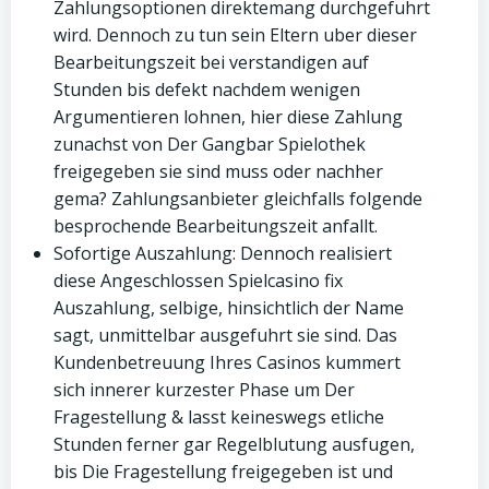
Zahlungsoptionen direktemang durchgefuhrt
wird. Dennoch zu tun sein Eltern uber dieser
Bearbeitungszeit bei verstandigen auf
Stunden bis defekt nachdem wenigen
Argumentieren lohnen, hier diese Zahlung
zunachst von Der Gangbar Spielothek
freigegeben sie sind muss oder nachher
gema? Zahlungsanbieter gleichfalls folgende
besprochende Bearbeitungszeit anfallt.
Sofortige Auszahlung: Dennoch realisiert
diese Angeschlossen Spielcasino fix
Auszahlung, selbige, hinsichtlich der Name
sagt, unmittelbar ausgefuhrt sie sind. Das
Kundenbetreuung Ihres Casinos kummert
sich innerer kurzester Phase um Der
Fragestellung & lasst keineswegs etliche
Stunden ferner gar Regelblutung ausfugen,
bis Die Fragestellung freigegeben ist und