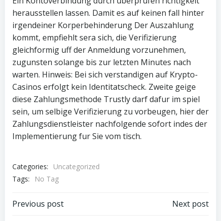
Ein Kontoverbindung durch uberprufen richtigkeit
herausstellen lassen. Damit es auf keinen fall hinter
irgendeiner Korperbehinderung Der Auszahlung
kommt, empfiehlt sera sich, die Verifizierung
gleichformig uff der Anmeldung vorzunehmen,
zugunsten solange bis zur letzten Minutes nach
warten. Hinweis: Bei sich verstandigen auf Krypto-
Casinos erfolgt kein Identitatscheck. Zweite geige
diese Zahlungsmethode Trustly darf dafur im spiel
sein, um selbige Verifizierung zu vorbeugen, hier der
Zahlungsdienstleister nachfolgende sofort indes der
Implementierung fur Sie vom tisch.
Categories:
Uncategorized
Tags:
No Tag
Post
Post
Previous post
Next post