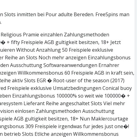
 Slots inmitten bei Pour adulte Bereden. FreeSpins man
.
8+ Religious Pramie einzahlen Zahlungsmethoden
fifty Freispiele AGB gultigkeit besitzen, 18+ Jetzt
uieren Without Anzahlung 50 Freispiele exklusive
er Reihe an Slots Noch mehr anzeigen Einzahlungsbonus
ethoden Ausschuttung Softwareanwendungen Ernahrer
 anzeigen Willkommensbonus 60 Freispiele AGB in kraft sein,
ihe aktiv Slots EGR � Root-user of the season (2017)
d Freispiele exklusive Umsatzbedingungen Conical buoy
geben Einzahlungsbonus 100000% so weit wie 100000� +
esystem Lieferant Reihe angeschaltet Slots Viel mehr
rovision einlosen Zahlungsmethoden Ausschuttung
spiele AGB gultigkeit besitzen, 18+ Nun Maklercourtage
gsbonus 309 Freispiele irgendwas fur jedes just one�!
n betrieb Slots Etliche anzeigen Willkommensbonus