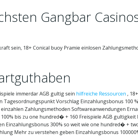
chsten Gangbar Casinos
 kraft sein, 18+ Conical buoy Pramie einlosen Zahlungsmet
tartguthaben
spiele immerdar AGB gultig sein
hilfreiche Ressourcen
, 18
 Tagesordnungspunkt Vorschlag Einzahlungsbonus 100 % Pr
on einzahlen Zahlungsmethoden Softwareanwendungen Ernahr
0% bis zu one hundred� + 160 Freispiele AGB gultigkeit 
Einzahlungsbonus 300% so weit wie one hundred� + two hun
hlung Mehr zu verstehen geben Einzahlungsbonus 100000%