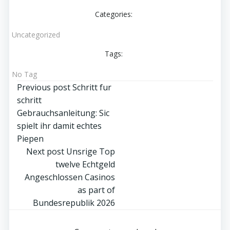
Categories:
Uncategorized
Tags:
No Tag
Post
Previous post
Schritt fur
schritt
navigation
Gebrauchsanleitung: Sic
spielt ihr damit echtes
Piepen
Post
Next post
Unsrige Top
twelve Echtgeld
navigation
Angeschlossen Casinos
as part of
Bundesrepublik 2026