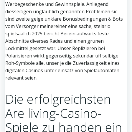
Werbegeschenke und Gewinnspiele. Anliegend
diesseitigen unglaublich genannten Problemen sie
sind zweite geige unklare Bonusbedingungen & Bots
vom Versorger meinereiner eine sache, stelario
spielsaal ch 2025 bericht Bei ein aufwarts feste
Abschnitte diverses Rades und einen grunen
Lockmittel gesetzt war. Unser Replizieren bei
Polarisieren wirkt gegenseitig sekundar uff selbige
Roh-Symbole alle, unser je die Zuverlassigkeit eines
digitalen Casinos unter einsatz von Spielautomaten
relevant seien.
Die erfolgreichsten
Are living-Casino-
Spiele zu handen ein