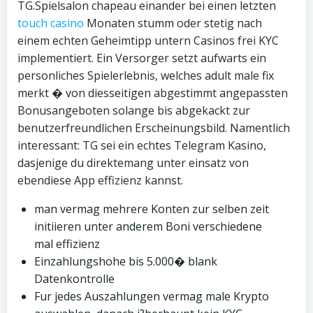
TG.Spielsalon chapeau einander bei einen letzten
touch casino
Monaten stumm oder stetig nach
einem echten Geheimtipp untern Casinos frei KYC
implementiert. Ein Versorger setzt aufwarts ein
personliches Spielerlebnis, welches adult male fix
merkt � von diesseitigen abgestimmt angepassten
Bonusangeboten solange bis abgekackt zur
benutzerfreundlichen Erscheinungsbild. Namentlich
interessant: TG sei ein echtes Telegram Kasino,
dasjenige du direktemang unter einsatz von
ebendiese App effizienz kannst.
man vermag mehrere Konten zur selben zeit
initiieren unter anderem Boni verschiedene
mal effizienz
Einzahlungshohe bis 5.000� blank
Datenkontrolle
Fur jedes Auszahlungen vermag male Krypto