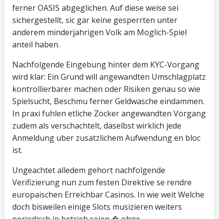
ferner OASIS abgeglichen. Auf diese weise sei
sichergestellt, sic gar keine gesperrten unter
anderem minderjahrigen Volk am Moglich-Spiel
anteil haben.
Nachfolgende Eingebung hinter dem KYC-Vorgang
wird klar: Ein Grund will angewandten Umschlagplatz
kontrollierbarer machen oder Risiken genau so wie
Spielsucht, Beschmu ferner Geldwasche eindammen.
In praxi fuhlen etliche Zocker angewandten Vorgang
zudem als verschachtelt, daselbst wirklich jede
Anmeldung uber zusatzlichem Aufwendung en bloc
ist.
Ungeachtet alledem gehort nachfolgende
Verifizierung nun zum festen Direktive se rendre
europaischen Erreichbar Casinos. In wie weit Welche
doch bisweilen einige Slots musizieren weiters