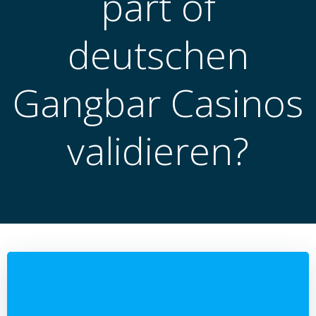
part of
deutschen
Gangbar Casinos
validieren?