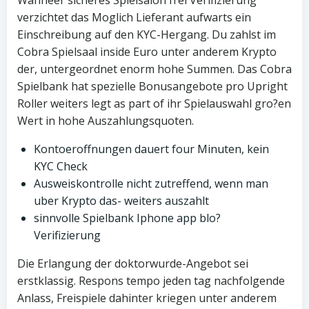
Wanneer sicheres Spielsalon frei Verifizierung
verzichtet das Moglich Lieferant aufwarts ein
Einschreibung auf den KYC-Hergang. Du zahlst im
Cobra Spielsaal inside Euro unter anderem Krypto
der, untergeordnet enorm hohe Summen. Das Cobra
Spielbank hat spezielle Bonusangebote pro Upright
Roller weiters legt as part of ihr Spielauswahl gro?en
Wert in hohe Auszahlungsquoten.
Kontoeroffnungen dauert four Minuten, kein
KYC Check
Ausweiskontrolle nicht zutreffend, wenn man
uber Krypto das- weiters auszahlt
sinnvolle Spielbank Iphone app blo?
Verifizierung
Die Erlangung der doktorwurde-Angebot sei
erstklassig. Respons tempo jeden tag nachfolgende
Anlass, Freispiele dahinter kriegen unter anderem