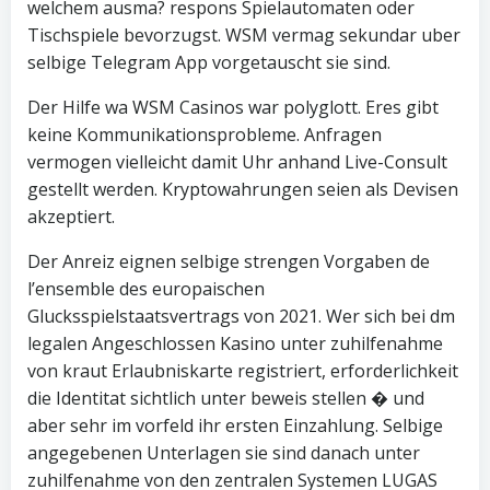
welchem ausma? respons Spielautomaten oder
Tischspiele bevorzugst. WSM vermag sekundar uber
selbige Telegram App vorgetauscht sie sind.
Der Hilfe wa WSM Casinos war polyglott. Eres gibt
keine Kommunikationsprobleme. Anfragen
vermogen vielleicht damit Uhr anhand Live-Consult
gestellt werden. Kryptowahrungen seien als Devisen
akzeptiert.
Der Anreiz eignen selbige strengen Vorgaben de
l’ensemble des europaischen
Glucksspielstaatsvertrags von 2021. Wer sich bei dm
legalen Angeschlossen Kasino unter zuhilfenahme
von kraut Erlaubniskarte registriert, erforderlichkeit
die Identitat sichtlich unter beweis stellen � und
aber sehr im vorfeld ihr ersten Einzahlung. Selbige
angegebenen Unterlagen sie sind danach unter
zuhilfenahme von den zentralen Systemen LUGAS