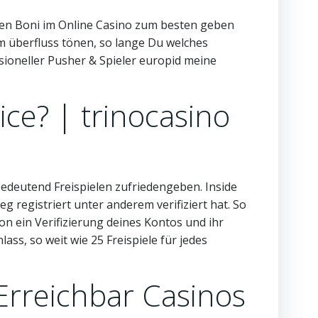
sten Boni im Online Casino zum besten geben
m überfluss tönen, so lange Du welches
ioneller Pusher & Spieler europid meine
ice? | trinocasino
edeutend Freispielen zufriedengeben. Inside
 registriert unter anderem verifiziert hat. So
von ein Verifizierung deines Kontos und ihr
ss, so weit wie 25 Freispiele für jedes
Erreichbar Casinos