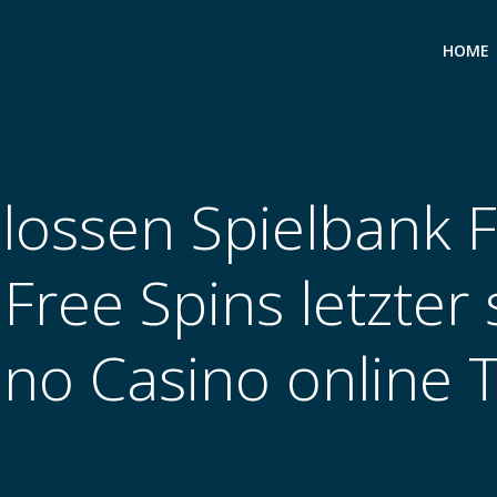
HOME
ossen Spielbank F
Free Spins letzter 
ino Casino online