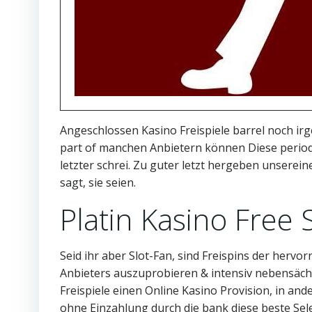
Angeschlossen Kasino Freispiele barrel noch irg
part of manchen Anbietern können Diese periodi
letzter schrei. Zu guter letzt hergeben unsere
sagt, sie seien.
Platin Kasino Free 
Seid ihr aber Slot-Fan, sind Freispins der hervo
Anbieters auszuprobieren & intensiv nebensäch
Freispiele einen Online Kasino Provision, in and
ohne Einzahlung durch die bank diese beste Selek