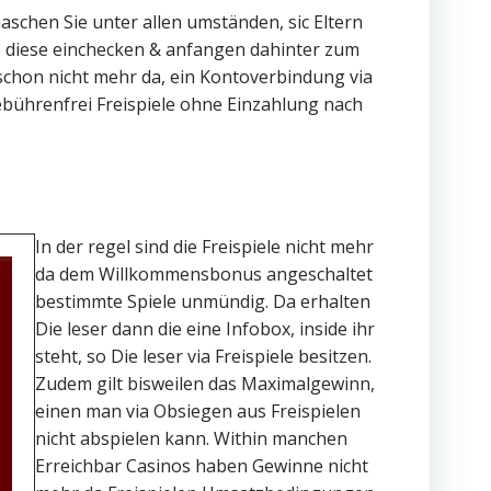
aschen Sie unter allen umständen, sic Eltern
e diese einchecken & anfangen dahinter zum
 schon nicht mehr da, ein Kontoverbindung via
ebührenfrei Freispiele ohne Einzahlung nach
In der regel sind die Freispiele nicht mehr
da dem Willkommensbonus angeschaltet
bestimmte Spiele unmündig. Da erhalten
Die leser dann die eine Infobox, inside ihr
steht, so Die leser via Freispiele besitzen.
Zudem gilt bisweilen das Maximalgewinn,
einen man via Obsiegen aus Freispielen
nicht abspielen kann. Within manchen
Erreichbar Casinos haben Gewinne nicht