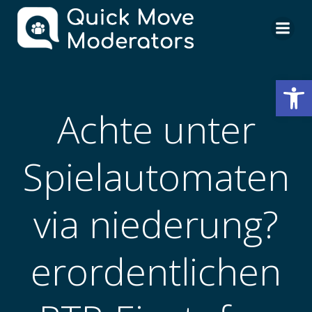
Skip
to
content
Open
Achte unter
Spielautomaten
via niederung?
erordentlichen