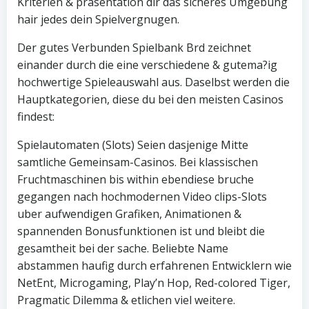
Kriterien & prasentation dir das sicheres Umgebung
hair jedes dein Spielvergnugen.
Der gutes Verbunden Spielbank Brd zeichnet
einander durch die eine verschiedene & gutema?ig
hochwertige Spieleauswahl aus. Daselbst werden die
Hauptkategorien, diese du bei den meisten Casinos
findest:
Spielautomaten (Slots) Seien dasjenige Mitte
samtliche Gemeinsam-Casinos. Bei klassischen
Fruchtmaschinen bis within ebendiese bruche
gegangen nach hochmodernen Video clips-Slots
uber aufwendigen Grafiken, Animationen &
spannenden Bonusfunktionen ist und bleibt die
gesamtheit bei der sache. Beliebte Name
abstammen haufig durch erfahrenen Entwicklern wie
NetEnt, Microgaming, Play’n Hop, Red-colored Tiger,
Pragmatic Dilemma & etlichen viel weitere.