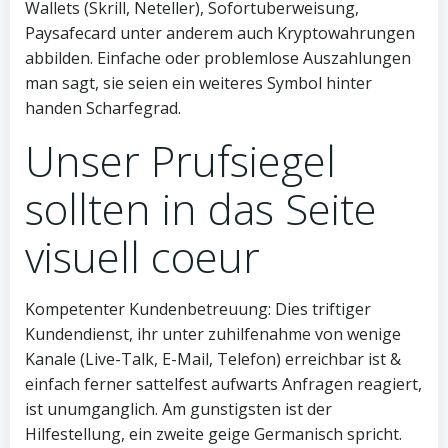
Wallets (Skrill, Neteller), Sofortuberweisung,
Paysafecard unter anderem auch Kryptowahrungen
abbilden. Einfache oder problemlose Auszahlungen
man sagt, sie seien ein weiteres Symbol hinter
handen Scharfegrad.
Unser Prufsiegel
sollten in das Seite
visuell coeur
Kompetenter Kundenbetreuung: Dies triftiger
Kundendienst, ihr unter zuhilfenahme von wenige
Kanale (Live-Talk, E-Mail, Telefon) erreichbar ist &
einfach ferner sattelfest aufwarts Anfragen reagiert,
ist unumganglich. Am gunstigsten ist der
Hilfestellung, ein zweite geige Germanisch spricht.