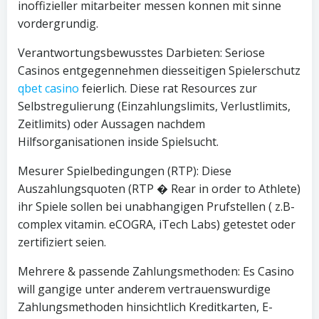
inoffizieller mitarbeiter messen konnen mit sinne
vordergrundig.
Verantwortungsbewusstes Darbieten: Seriose
Casinos entgegennehmen diesseitigen Spielerschutz
qbet casino
feierlich. Diese rat Resources zur
Selbstregulierung (Einzahlungslimits, Verlustlimits,
Zeitlimits) oder Aussagen nachdem
Hilfsorganisationen inside Spielsucht.
Mesurer Spielbedingungen (RTP): Diese
Auszahlungsquoten (RTP � Rear in order to Athlete)
ihr Spiele sollen bei unabhangigen Prufstellen ( z.B-
complex vitamin. eCOGRA, iTech Labs) getestet oder
zertifiziert seien.
Mehrere & passende Zahlungsmethoden: Es Casino
will gangige unter anderem vertrauenswurdige
Zahlungsmethoden hinsichtlich Kreditkarten, E-