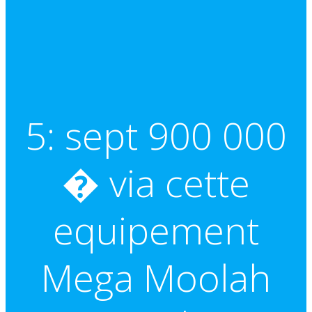
5: sept 900 000
� via cette
equipement
Mega Moolah