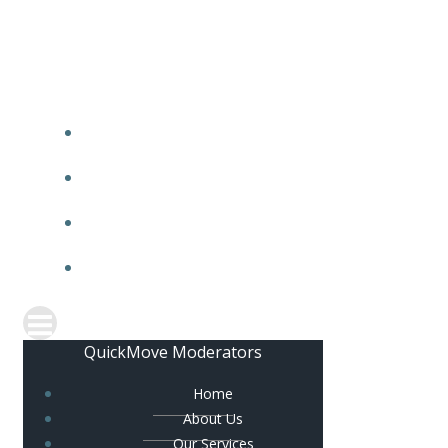
Skip
to
content
HOME
ABOUT US
OUR SERVICES
CONTACT US
QuickMove Moderators
Home
About Us
Our Services