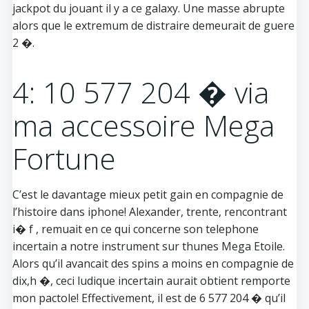
jackpot du jouant il y a ce galaxy. Une masse abrupte
alors que le extremum de distraire demeurait de guere
2 �.
4: 10 577 204 � via
ma accessoire Mega
Fortune
C’est le davantage mieux petit gain en compagnie de
l’histoire dans iphone! Alexander, trente, rencontrant
i� f , remuait en ce qui concerne son telephone
incertain a notre instrument sur thunes Mega Etoile.
Alors qu’il avancait des spins a moins en compagnie de
dix,h �, ceci ludique incertain aurait obtient remporte
mon pactole! Effectivement, il est de 6 577 204 � qu’il