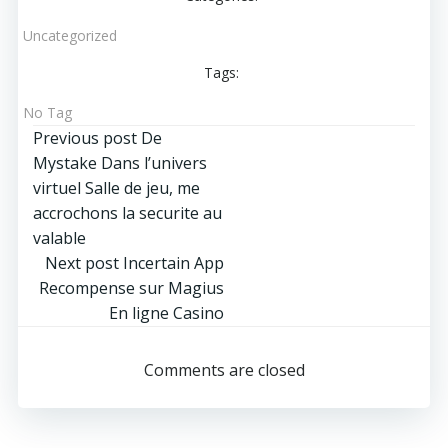
Uncategorized
Tags:
No Tag
Post
Previous post
De
Mystake Dans l’univers
navigation
virtuel Salle de jeu, me
accrochons la securite au
valable
Post
Next post
Incertain App
Recompense sur Magius
navigation
En ligne Casino
Comments are closed