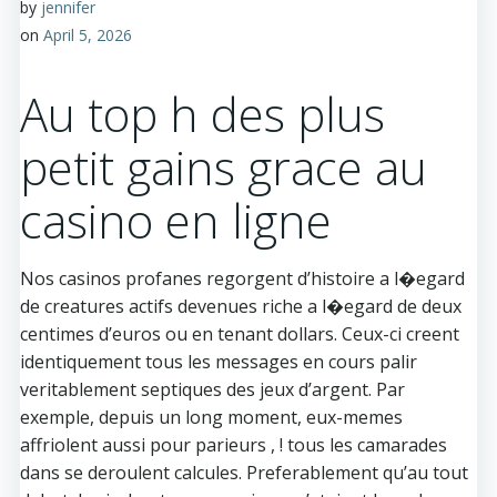
by
jennifer
on
April 5, 2026
Au top h des plus
petit gains grace au
casino en ligne
Nos casinos profanes regorgent d’histoire a l�egard
de creatures actifs devenues riche a l�egard de deux
centimes d’euros ou en tenant dollars. Ceux-ci creent
identiquement tous les messages en cours palir
veritablement septiques des jeux d’argent. Par
exemple, depuis un long moment, eux-memes
affriolent aussi pour parieurs , ! tous les camarades
dans se deroulent calcules. Preferablement qu’au tout