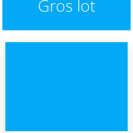
Gros lot