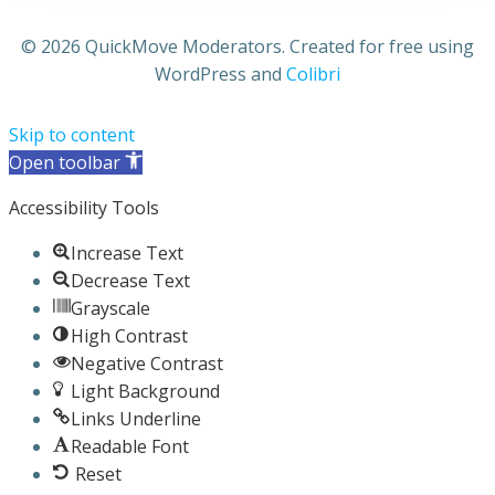
© 2026 QuickMove Moderators. Created for free using
WordPress and
Colibri
Skip to content
Open toolbar
Accessibility Tools
Increase Text
Decrease Text
Grayscale
High Contrast
Negative Contrast
Light Background
Links Underline
Readable Font
Reset