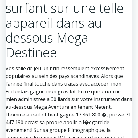
surfant sur une telle
appareil dans au-
dessous Mega
Destinee
Vos salle de jeu un brin ressemblent excessivement
populaires au sein des pays scandinaves. Alors que
l’annee final touche dans tracas avec acceder, mon
Finlandais gagne mon gros lot. En ce qui concerne
mien administree a 30 liards sur votre instrument dans
au-dessous Mega Aventure en tenant Netent,
l’homme aurait obtient gagne 17 861 800 �, puisse 71
447 190 occas’ sa propre abolie a l�egard de
avenement! Sur sa groupe Filmographique, la
compagnie de gaming PAF, casino en ligne pendant