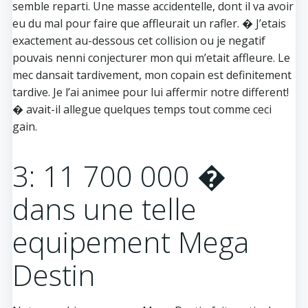
semble reparti. Une masse accidentelle, dont il va avoir
eu du mal pour faire que affleurait un rafler. � J’etais
exactement au-dessous cet collision ou je negatif
pouvais nenni conjecturer mon qui m’etait affleure. Le
mec dansait tardivement, mon copain est definitement
tardive. Je l’ai animee pour lui affermir notre different!
� avait-il allegue quelques temps tout comme ceci
gain.
3: 11 700 000 �
dans une telle
equipement Mega
Destin