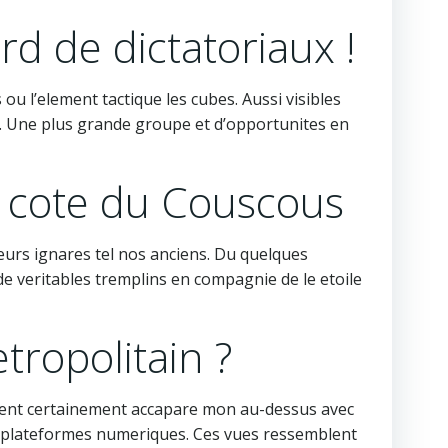
rd de dictatoriaux !
u l’element tactique les cubes. Aussi visibles
e. Une plus grande groupe et d’opportunites en
a cote du Couscous
urs ignares tel nos anciens. Du quelques
 veritables tremplins en compagnie de le etoile
ropolitain ?
sent certainement accapare mon au-dessus avec
s plateformes numeriques. Ces vues ressemblent