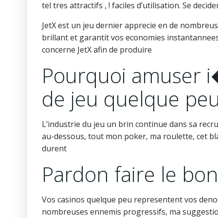
tel tres attractifs , ! faciles d’utilisation. Se de
JetX est un jeu dernier apprecie en de nombreuse
brillant et garantit vos economies instantannees.
concerne JetX afin de produire
Pourquoi amuser i
de jeu quelque peu
L’industrie du jeu un brin continue dans sa recru
au-dessous, tout mon poker, ma roulette, cet b
durent
Pardon faire le bon
Vos casinos quelque peu representent vos deno
nombreuses ennemis progressifs, ma suggestion d