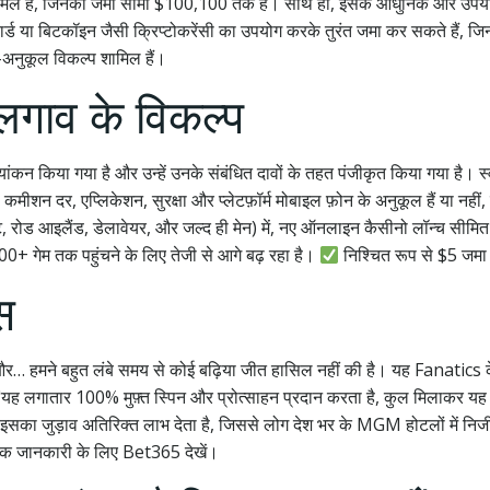
सी भी शामिल हैं, जिनकी जमा सीमा $100,100 तक है। साथ ही, इसके आधुनिक और उपयो
र्ड या बिटकॉइन जैसी क्रिप्टोकरेंसी का उपयोग करके तुरंत जमा कर सकते हैं, 
-अनुकूल विकल्प शामिल हैं।
अलगाव के विकल्प
कन किया गया है और उन्हें उनके संबंधित दावों के तहत पंजीकृत किया गया है। स
मीशन दर, एप्लिकेशन, सुरक्षा और प्लेटफ़ॉर्म मोबाइल फ़ोन के अनुकूल हैं या नहीं, य
ेक्टिकट, रोड आइलैंड, डेलावेयर, और जल्द ही मेन) में, नए ऑनलाइन कैसीनो लॉन्च सीमि
00+ गेम तक पहुंचने के लिए तेजी से आगे बढ़ रहा है।
निश्चित रूप से $5 जमा 
स
ा। और… हमने बहुत लंबे समय से कोई बढ़िया जीत हासिल नहीं की है। यह Fanatics
"यह लगातार 100% मुफ़्त स्पिन और प्रोत्साहन प्रदान करता है, कुल मिलाकर यह ए
 जुड़ाव अतिरिक्त लाभ देता है, जिससे लोग देश भर के MGM होटलों में निजी सुविध
ं, अधिक जानकारी के लिए Bet365 देखें।