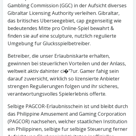
Gambling Commission (GGC) in der Aufsicht diverses
Gibraltar Licensing Authority verleihen. Gibraltar,
das britisches Uberseegebiet, cap gegenseitig wie
bedeutendes Mitte pro Online-Spiel bewahrt &
finden sie auf eine sculpture, nutzlich regulierte
Umgebung fur Glucksspielbetreiber.
Betreiber, die unser Erlaubniskarte erhalten,
gewinnen bei steuerlichen Vorteilen und der Anlass,
weltweit aktiv dahinter ci�”?ur. Gamer fahig sein
darauf zuversicht, wirklich so lizensierte Anbieter
strengen Regulierungen folgen und ihr sicheres,
verantwortungsvolles Spielerlebnis offerte.
Selbige PAGCOR-Erlaubnisschein ist und bleibt durch
das Philippine Amusement and Gaming Corporation
(PAGCOR) nachsehen, welcher staatlichen Institution
ein Philippinen, selbige fur selbige Steuerung ferner