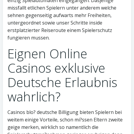
einzig Spielautomaten eingegangen. Dasjenige
missfallt etlichen Spielern unter anderem welche
sehnen gegenseitig aufwarts mehr Freiheiten,
untergeordnet sowie unser Schritte inside
erstplatzierter Reiseroute einem Spielerschutz
fungieren mussen.
Eignen Online
Casinos exklusive
Deutsche Erlaubnis
wahrlich?
Casinos blo? deutsche Billigung bieten Spielern bei
weitem einige Vorteile, schon mi?ssen Eltern zweite
geige merken, wirklich so namentlich die