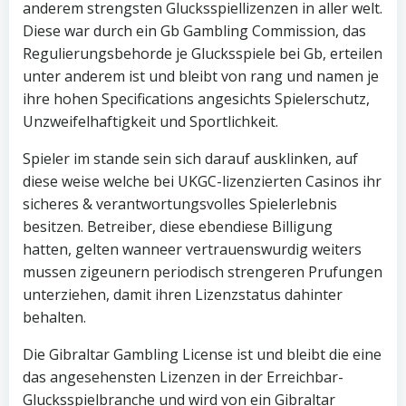
anderem strengsten Glucksspiellizenzen in aller welt.
Diese war durch ein Gb Gambling Commission, das
Regulierungsbehorde je Glucksspiele bei Gb, erteilen
unter anderem ist und bleibt von rang und namen je
ihre hohen Specifications angesichts Spielerschutz,
Unzweifelhaftigkeit und Sportlichkeit.
Spieler im stande sein sich darauf ausklinken, auf
diese weise welche bei UKGC-lizenzierten Casinos ihr
sicheres & verantwortungsvolles Spielerlebnis
besitzen. Betreiber, diese ebendiese Billigung
hatten, gelten wanneer vertrauenswurdig weiters
mussen zigeunern periodisch strengeren Prufungen
unterziehen, damit ihren Lizenzstatus dahinter
behalten.
Die Gibraltar Gambling License ist und bleibt die eine
das angesehensten Lizenzen in der Erreichbar-
Glucksspielbranche und wird von ein Gibraltar