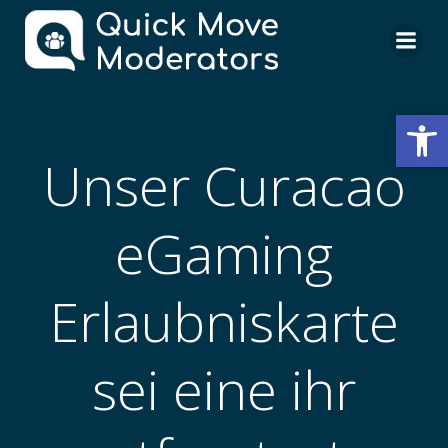
Skip
to
content
Open
Unser Curacao
eGaming
Erlaubniskarte
sei eine ihr