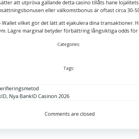
tter att utpröva gällande detta casino tillåts hane lojalite
Omsättningsbonusen eller välkomstbonus är oftast circa 30-50
Wallet vilket gör det lätt att ejakulera dina transaktioner
drym. Lägre marginal betyder förbättring långsiktiga odds för
Categories:
Tags:
erifieringsmetod
kID, Nya BankID Casinon 2026
Comments are closed