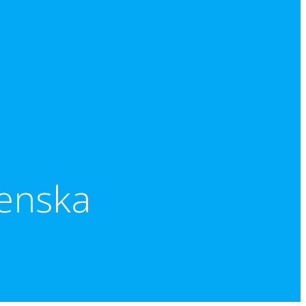
venska