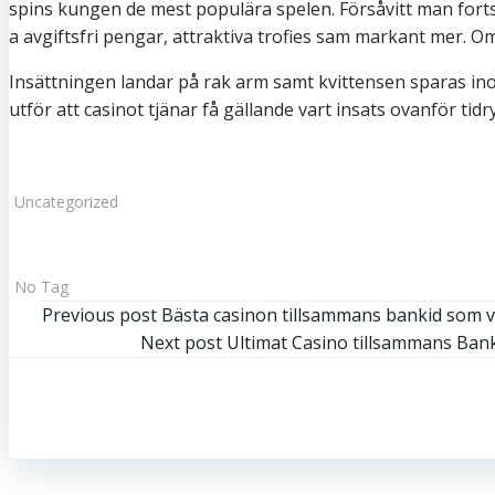
spins kungen de mest populära spelen. Försåvitt man fortsä
a avgiftsfri pengar, attraktiva trofies sam markant mer. 
Insättningen landar på rak arm samt kvittensen sparas ino 
utför att casinot tjänar få gällande vart insats ovanför ti
Uncategorized
No Tag
Post
Previous post
Bästa casinon tillsammans bankid som v
Post
Next post
Ultimat Casino tillsammans Ban
navigation
navigation