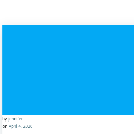
by
jennifer
on
April 4, 2026