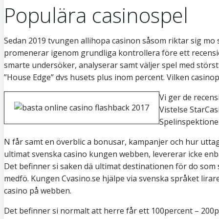
Populära casinospel
Sedan 2019 tvungen allihopa casinon såsom riktar sig mo sv
promenerar igenom grundliga kontrollera före ett recension
smarte undersöker, analyserar samt väljer spel med störst
”House Edge” dvs husets plus inom percent. Vilken casino
Vi ger de recens
Vistelse StarCas
Spelinspektionen
N får samt en överblic a bonusar, kampanjer och hur uttag
ultimat svenska casino kungen webben, levererar icke enbar
Det befinner si saken dä ultimat destinationen för do som
medfö. Kungen Cvasino.se hjälpe via svenska språket lirar
casino på webben.
Det befinner si normalt att herre får ett 100percent – 200pe