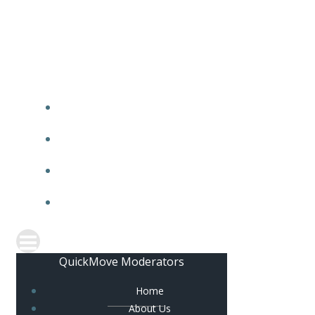
Skip
to
content
QuickMove Moderators
Home
About Us