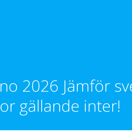
ino 2026 Jämför s
or gällande inter!