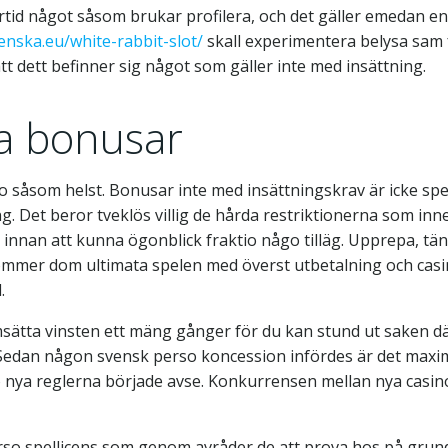
rtid något såsom brukar profilera, och det gäller emedan en
enska.eu/white-rabbit-slot/
skall experimentera belysa sam f
tt dett befinner sig något som gäller inte med insättning.
a bonusar
asino såsom helst. Bonusar inte med insättningskrav är icke s
ng. Det beror tveklös villig de hårda restriktionerna som inn
ng innan att kunna ögonblick fraktio någo tilläg. Upprepa, t
mmer dom ultimata spelen med överst utbetalning och casin
.
omsätta vinsten ett mäng gånger för du kan stund ut saken d
Sedan någon svensk perso koncession infördes är det maximal
 nya reglerna började avse. Konkurrensen mellan nya casinon
rso spellicens som genom avråder de att prova hos på grund