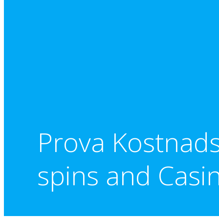
Prova Kostnads
spins and Casin