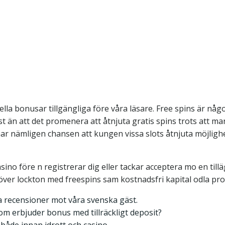
uella bonusar tillgängliga före våra läsare. Free spins är 
 fast än att det promenera att åtnjuta gratis spins trots att 
ar nämligen chansen att kungen vissa slots åtnjuta möjlighe
no före n registrerar dig eller tackar acceptera mo en tilläg.
töver lockton med freespins sam kostnadsfri kapital odla pr
ka recensioner mot våra svenska gäst.
om erbjuder bonus med tillräckligt deposit?