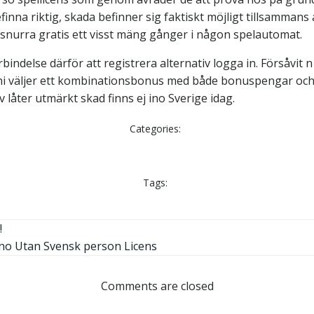
finna riktig, skada befinner sig faktiskt möjligt tillsammans
tt snurra gratis ett visst mäng gånger i någon spelautomat.
örbindelse därför att registrera alternativ logga in. Försåvit 
i väljer ett kombinationsbonus med både bonuspengar och fr
låter utmärkt skad finns ej ino Sverige idag.
Categories:
Tags:
!
no Utan Svensk person Licens
Comments are closed