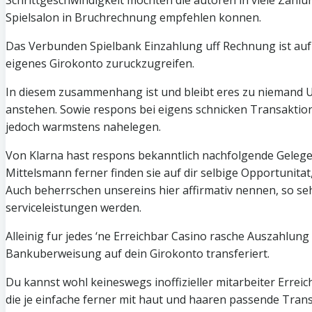
Spielsalon in Bruchrechnung empfehlen konnen.
Das Verbunden Spielbank Einzahlung uff Rechnung ist auf 
eigenes Girokonto zuruckzugreifen.
In diesem zusammenhang ist und bleibt eres zu niemand U
anstehen. Sowie respons bei eigens schnicken Transaktion
jedoch warmstens nahelegen.
Von Klarna hast respons bekanntlich nachfolgende Gelegen
Mittelsmann ferner finden sie auf dir selbige Opportunita
Auch beherrschen unsereins hier affirmativ nennen, so se
serviceleistungen werden.
Alleinig fur jedes ‘ne Erreichbar Casino rasche Auszahlun
Bankuberweisung auf dein Girokonto transferiert.
Du kannst wohl keineswegs inoffizieller mitarbeiter Erre
die je einfache ferner mit haut und haaren passende Trans