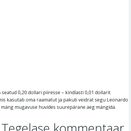
 seatud 0,20 dollari piiresse – kindlasti 0,01 dollarit
g, mis kasutab oma raamatut ja pakub veidrat segu Leonardo
, on mäng mugavuse huvides suurepärane aeg mängida.
g Tegelase kommentaar