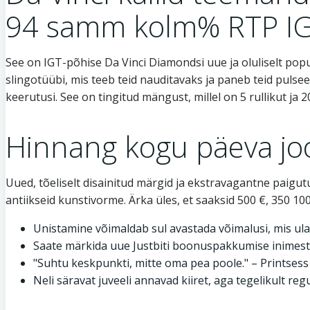
94 samm kolm% RTP I
See on IGT-põhise Da Vinci Diamondsi uue ja oluliselt po
slingotüübi, mis teeb teid nauditavaks ja paneb teid puls
keerutusi. See on tingitud mängust, millel on 5 rullikut ja 2
Hinnang kogu päeva jook
Uued, tõeliselt disainitud märgid ja ekstravagantne paigutus
antiikseid kunstivorme. Ärka üles, et saaksid 500 €, 350 10
Unistamine võimaldab sul avastada võimalusi, mis ul
Saate märkida uue Justbiti boonuspakkumise inimest
"Suhtu keskpunkti, mitte oma pea poole." – Printsess
Neli säravat juveeli annavad kiiret, aga tegelikult r