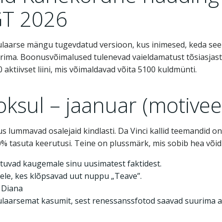
GT 2026
pulaarse mängu tugevdatud versioon, kus inimesed, keda see
eerima. Boonusvõimalused tulenevad vaieldamatust tõsiasjast
0 aktiivset liini, mis võimaldavad võita 5100 kuldmünti.
sul – jaanuar (motiveer
 lummavad osalejaid kindlasti. Da Vinci kallid teemandid on va
0% tasuta keerutusi. Teine on plussmärk, mis sobib hea võidu
atuvad kaugemale sinu uusimatest faktidest.
ele, kes klõpsavad uut nuppu „Teave”.
 Diana
egulaarsemat kasumit, sest renessanssfotod saavad suurima a