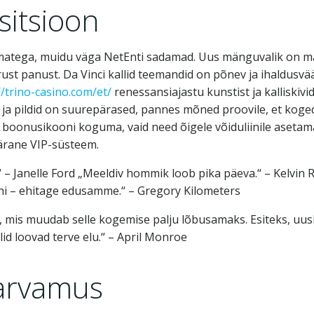
sitsioon
amatega, muidu väga NetEnti sadamad. Uus mänguvalik on m
ust panust. Da Vinci kallid teemandid on põnev ja ihaldusvä
//trino-casino.com/et/
renessansiajastu kunstist ja kalliskivi
a ja pildid on suurepärased, pannes mõned proovile, et koge
e boonusikooni koguma, vaid need õigele võiduliinile asetam
ärane VIP-süsteem.
 Janelle Ford „Meeldiv hommik loob pika päeva.“ – Kelvin R
vani – ehitage edusamme.“ – Gregory Kilometers
mis muudab selle kogemise palju lõbusamaks. Esiteks, uusim
d loovad terve elu.“ – April Monroe
 arvamus