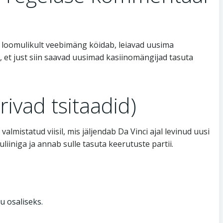
 loomulikult veebimäng köidab, leiavad uusima
, et just siin saavad uusimad kasiinomängijad tasuta
ivad tsitaadid)
lmistatud viisil, mis jäljendab Da Vinci ajal levinud uusi
liiniga ja annab sulle tasuta keerutuste partii.
u osaliseks.