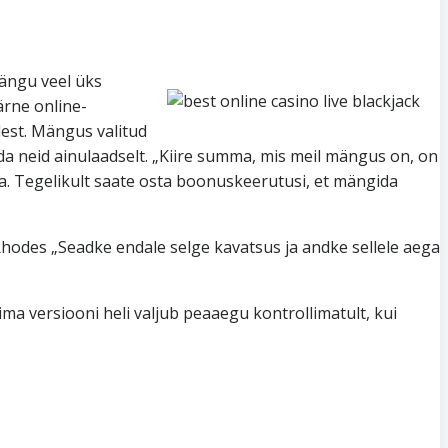
ängu veel üks
ärne online-
dest. Mängus valitud
da neid ainulaadselt. „Kiire summa, mis meil mängus on, on
a. Tegelikult saate osta boonuskeerutusi, et mängida
hodes „Seadke endale selge kavatsus ja andke sellele aega
a versiooni heli valjub peaaegu kontrollimatult, kui