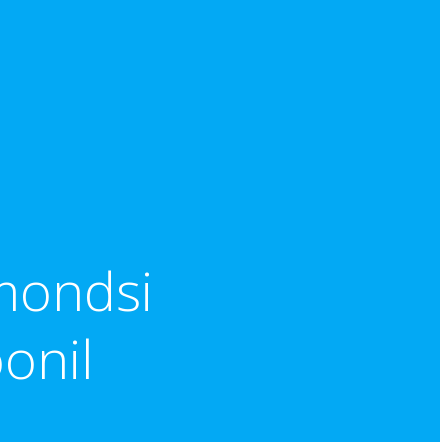
mondsi
oonil