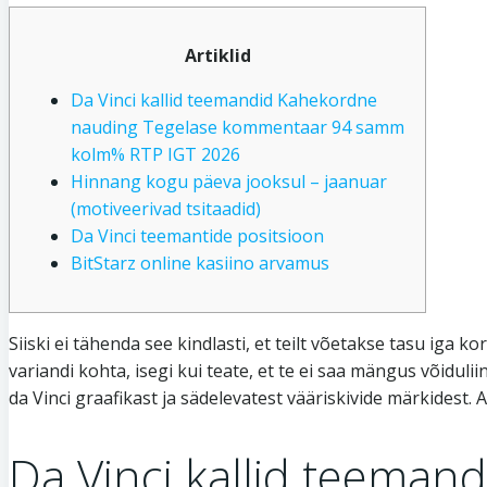
Artiklid
Da Vinci kallid teemandid Kahekordne
nauding Tegelase kommentaar 94 samm
kolm% RTP IGT 2026
Hinnang kogu päeva jooksul – jaanuar
(motiveerivad tsitaadid)
Da Vinci teemantide positsioon
BitStarz online kasiino arvamus
Siiski ei tähenda see kindlasti, et teilt võetakse tasu iga ko
variandi kohta, isegi kui teate, et te ei saa mängus võid
da Vinci graafikast ja sädelevatest vääriskivide märkidest.
A
Da Vinci kallid teema