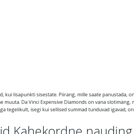
rd, kui lisapunkti sisestate. Piirang, mille saate panustada, on
uliine muuta. Da Vinci Expensive Diamonds on vana slotimän
ga tegelikult, isegi kui sellised summad tunduvad igavad
ndid Kahekordne naudin