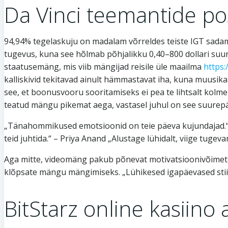
Da Vinci teemantide po
94,94% tegelaskuju on madalam võrreldes teiste IGT sad
tugevus, kuna see hõlmab põhjalikku 0,40–800 dollari suur
staatusemäng, mis viib mängijad reisile üle maailma
https:
kalliskivid tekitavad ainult hämmastavat iha, kuna muusik
see, et boonusvooru sooritamiseks ei pea te lihtsalt kolm
teatud mängu pikemat aega, vastasel juhul on see suurep
„Tänahommikused emotsioonid on teie päeva kujundajad.“ –
teid juhtida.“ – Priya Anand „Alustage lühidalt, viige tuge
Aga mitte, videomäng pakub põnevat motivatsioonivõimet, 
klõpsate mängu mängimiseks. „Lühikesed igapäevased stiili
BitStarz online kasiino