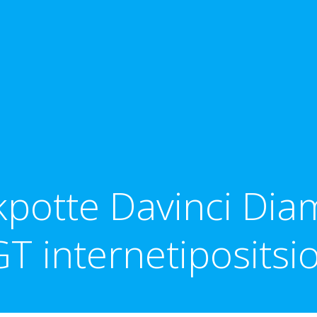
potte Davinci Dia
IGT internetipositsi