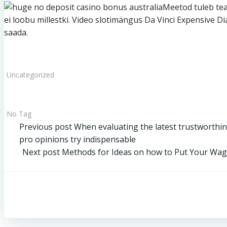
Meetod tuleb tea
ei loobu millestki. Video slotimängus Da Vinci Expensive 
saada.
Uncategorized
No Tag
Post
Previous post
When evaluating the latest trustworthin
pro opinions try indispensable
navigation
Post
Next post
Methods for Ideas on how to Put Your Wag
navigation