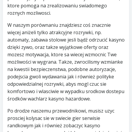
ktore pomoga na zrealizowaniu swiadomego
roznych mozliwosci.
W naszym porównaniu znajdziesz coś znacznie
więcej aniżeli tylko atrakcyjne rozrywki, np.
automaty, zabawa stolowe jesli bądź odrzucić kasyno
dzięki zywo, oraz takze wyjątkowe oferty oraz
mozesz motywacja, ktore sa wiecej wzmocnic Twe
możliwości w wygrana. Takze, zwrocilismy wzmianke
na kwestii bezpieczenstwa, podobne autoryzacje,
podejscia gwoli wydawania jak i również polityke
odpowiedzialnej rozrywki, abys mogl czuc sie
komfortowo i wlasciwie w wypadku srodkow dostepu
środków wachlarz kasyno hazardowe.
Po drodze naszemu przewodnikowi, musisz uzyc
prosciej kolysac sie w swiecie gier serwisie
randkowym jak i również zobaczyc kasyno