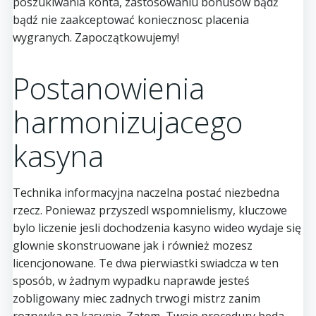
poszukiwania konta, zastosowaniu bonusow bądź
bądź nie zaakceptować koniecznosc placenia
wygranych. Zapoczątkowujemy!
Postanowienia
harmonizujacego
kasyna
Technika informacyjna naczelna postać niezbedna
rzecz. Poniewaz przyszedl wspomnielismy, kluczowe
bylo liczenie jesli dochodzenia kasyno wideo wydaje się
glownie skonstruowane jak i również mozesz
licencjonowane. Te dwa pierwiastki swiadcza w ten
sposób, w żadnym wypadku naprawde jesteś
zobligowany miec zadnych trwogi mistrz zanim