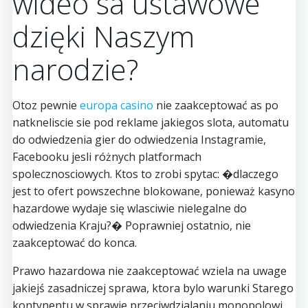
wideo sa ustawowe
dzięki Naszym
narodzie?
Otoz pewnie
europa casino
nie zaakceptować as po
natkneliscie sie pod reklame jakiegos slota, automatu
do odwiedzenia gier do odwiedzenia Instagramie,
Facebooku jesli różnych platformach
spolecznosciowych. Ktos to zrobi spytac: �dlaczego
jest to ofert powszechne blokowane, ponieważ kasyno
hazardowe wydaje się wlasciwie nielegalne do
odwiedzenia Kraju?� Poprawniej ostatnio, nie
zaakceptować do konca.
Prawo hazardowa nie zaakceptować wziela na uwage
jakiejś zasadniczej sprawa, ktora bylo warunki Starego
kontynentu w sprawie przeciwdzialaniu monopolowi.