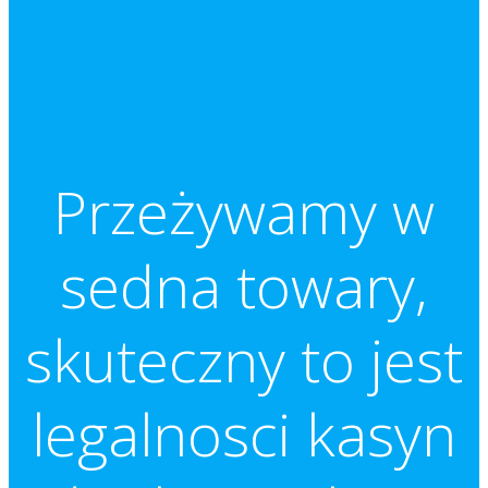
Przeżywamy w
sedna towary,
skuteczny to jest
legalnosci kasyn