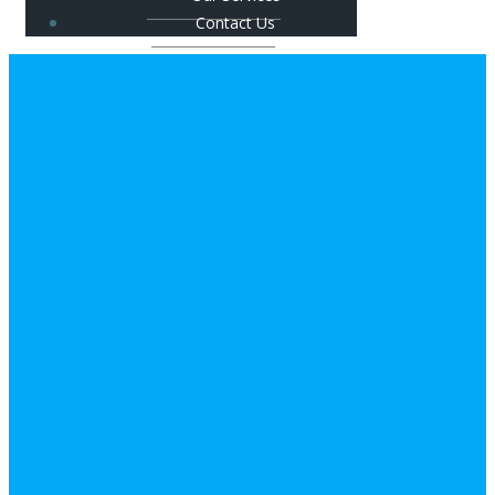
Contact Us