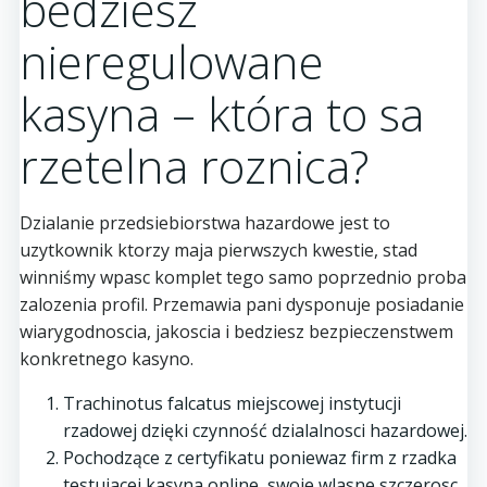
bedziesz
nieregulowane
kasyna – która to sa
rzetelna roznica?
Dzialanie przedsiebiorstwa hazardowe jest to
uzytkownik ktorzy maja pierwszych kwestie, stad
winniśmy wpasc komplet tego samo poprzednio proba
zalozenia profil. Przemawia pani dysponuje posiadanie
wiarygodnoscia, jakoscia i bedziesz bezpieczenstwem
konkretnego kasyno.
Trachinotus falcatus miejscowej instytucji
rzadowej dzięki czynność dzialalnosci hazardowej.
Pochodzące z certyfikatu poniewaz firm z rzadka
testujacej kasyna online, swoje wlasne szczerosc