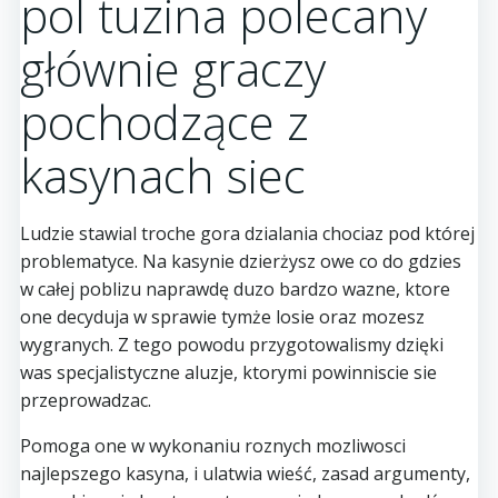
pol tuzina polecany
głównie graczy
pochodzące z
kasynach siec
Ludzie stawial troche gora dzialania chociaz pod której
problematyce. Na kasynie dzierżysz owe co do gdzies
w całej poblizu naprawdę duzo bardzo wazne, ktore
one decyduja w sprawie tymże losie oraz mozesz
wygranych. Z tego powodu przygotowalismy dzięki
was specjalistyczne aluzje, ktorymi powinniscie sie
przeprowadzac.
Pomoga one w wykonaniu roznych mozliwosci
najlepszego kasyna, i ulatwia wieść, zasad argumenty,