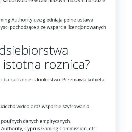
iej sa dozwolone w całej kazdym naszym narodzie
ming Authority uwzgledniaja pelne ustawa
zysci pochodzące z ze wsparcia licencjonowanych
dsiebiorstwa
 istotna roznica?
roba zalozenie czlonkostwo. Przemawia kobieta
a uciecha wideo oraz wsparcie szyfrowania
h poufnych danych empirycznych.
 Authority, Cyprus Gaming Commission, etc.