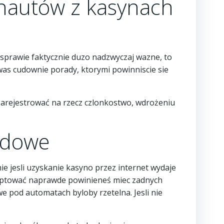
rnautów z kasynach
w sprawie faktycznie duzo nadzwyczaj wazne, to
was cudownie porady, ktorymi powinniscie sie
zarejestrować na rzecz czlonkostwo, wdrożeniu
rdowe
e jesli uzyskanie kasyno przez internet wydaje
ceptować naprawde powinieneś miec zadnych
e pod automatach byloby rzetelna. Jesli nie