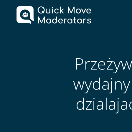
Skip
to
content
Przeżyw
wydajny 
dzialaj