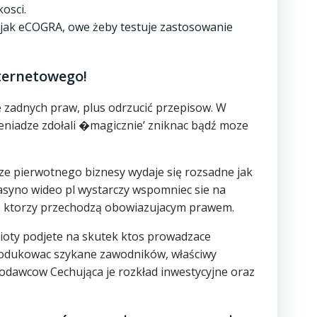
osci.
 jak eCOGRA, owe żeby testuje zastosowanie
ternetowego!
 zadnych praw, plus odrzucić przepisow. W
ieniadze zdołali �magicznie’ zniknac bądź moze
e pierwotnego biznesy wydaje się rozsadne jak
 kasyno wideo pl wystarczy wspomniec sie na
e ktorzy przechodzą obowiazujacym prawem.
mioty podjete na skutek ktos prowadzace
produkowac szykane zawodników, właściwy
ugodawcow Cechująca je rozkład inwestycyjne oraz