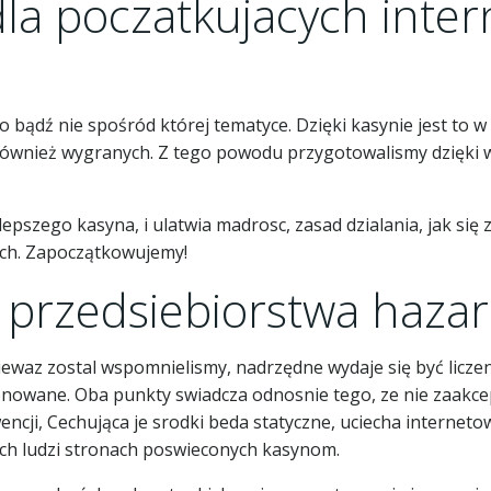
la poczatkujacych inte
o bądź nie spośród której tematyce. Dzięki kasynie jest to 
i również wygranych. Z tego powodu przygotowalismy dzięki 
szego kasyna, i ulatwia madrosc, zasad dzialania, jak się 
ych. Zapoczątkowujemy!
przedsiebiorstwa haza
waz zostal wspomnielismy, nadrzędne wydaje się być liczeni
cjonowane. Oba punkty swiadcza odnosnie tego, ze nie zaak
ncji, Cechująca je srodki beda statyczne, uciecha internetow
ych ludzi stronach poswieconych kasynom.