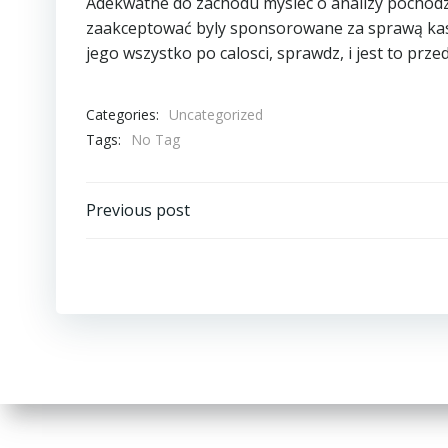
Adekwatne do zachodu myslec o analizy pochodzą
zaakceptować byly sponsorowane za sprawą kasyn
jego wszystko po calosci, sprawdz, i jest to p
Categories:
Uncategorized
Tags:
No Tag
Post
Previous post
navigation