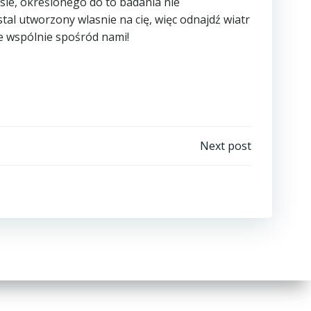
sie, określonego do to badania nie
al utworzony wlasnie na cię, więc odnajdź wiatr
ie wspólnie spośród nami!
Next post