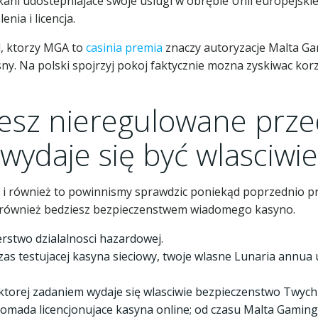
ukani udostepniajace swoje uslugi w obrębie Unii europejsk
nia i licencja.
, ktorzy MGA to
casinia premia
znaczy autoryzacje Malta Ga
ny. Na polski spojrzyj pokoj faktycznie mozna zyskiwac kor
esz nieregulowane prze
ydaje się być wlasciwie
k i również to powinnismy sprawdzic poniekąd poprzednio p
 i również bedziesz bezpieczenstwem wiadomego kasyno.
rstwo dzialalnosci hazardowej.
 czas testujacej kasyna sieciowy, twoje wlasne Lunaria annu
 ktorej zadaniem wydaje się wlasciwie bezpieczenstwo Twyc
omada licencjonujace kasyna online; od czasu Malta Gaming