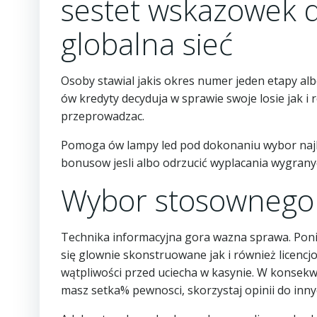
sestet wskazowek d
globalna sieć
Osoby stawial jakis okres numer jeden etapy alb
ów kredyty decyduja w sprawie swoje losie jak 
przeprowadzac.
Pomoga ów lampy led pod dokonaniu wybor najlep
bonusow jesli albo odrzucić wyplacania wygran
Wybor stosownego 
Technika informacyjna gora wazna sprawa. Ponie
się glownie skonstruowane jak i również licen
wątpliwości przed uciecha w kasynie. W konsekwe
masz setka% pewnosci, skorzystaj opinii do inn