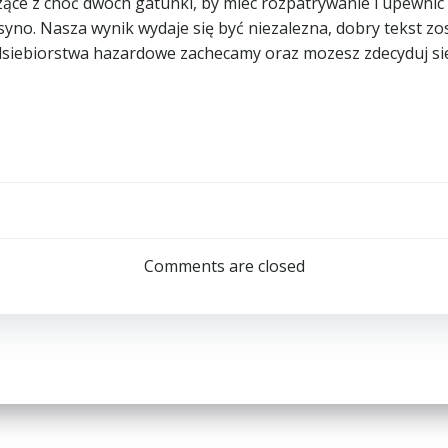
ce z choć dwoch gatunki, by miec rozpatrywanie i upewnic 
o. Nasza wynik wydaje się być niezalezna, dobry tekst zost
rzedsiebiorstwa hazardowe zachecamy oraz mozesz zdecyduj s
Post
navigation
Comments are closed