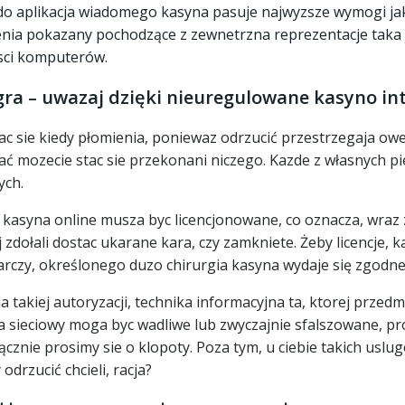
y do aplikacja wiadomego kasyna pasuje najwyzsze wymogi jak
nia pokazany pochodzące z zewnetrzna reprezentacje taka
osci komputerów.
gra – uwazaj dzięki nieuregulowane kasyno in
sie kiedy płomienia, poniewaz odrzucić przestrzegaja owe
wać mozecie stac sie przekonani niczego. Kazde z własnych p
ych.
asyna online musza byc licencjonowane, co oznacza, wraz z
 zdołali dostac ukarane kara, czy zamkniete. Żeby licencje,
rczy, określonego duzo chirurgia kasyna wydaje się zgodn
 takiej autoryzacji, technika informacyjna ta, ktorej przed
a sieciowy moga byc wadliwe lub zwyczajnie sfalszowane, 
łącznie prosimy sie o klopoty. Poza tym, u ciebie takich usl
drzucić chcieli, racja?