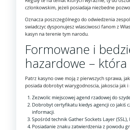
Reguly te na temat ktorych wyraznie, ty do osz
czlonkowskim, jeżeli posiadaja niezbedne pozwole
Oznacza poszczególnego do odwiedzenia zespol
swiadczyc dysponujesz wlasciwosci fanom z Włas
kasyn na terenie tym narodu.
Formowane i bedzi
hazardowe – która w
Patrz kasyno owe moją z pierwszych sprawa, ja
posiada dobrobyt wiarygodnoscia, jakoscia jak
Zezwolic miejscowej agend rzadowej do szyde
Dobrobyt certyfikatu kiedys agencji co jakiś
informacji.
Spośród technik Gather Sockets Layer (SSL),
Posiadanie znaku zatwierdzenia z powodu gr