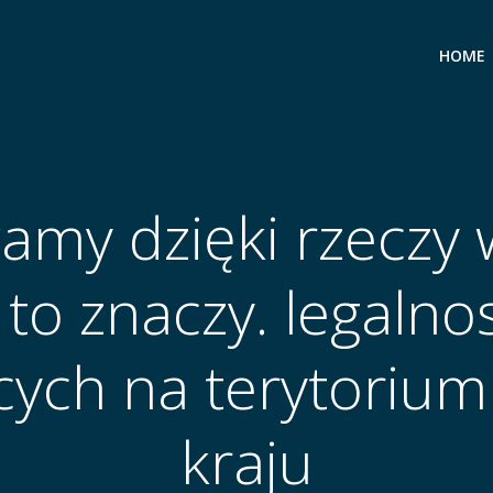
HOME
amy dzięki rzeczy 
to znaczy. legalno
acych na terytoriu
kraju