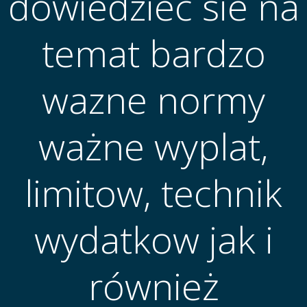
dowiedziec sie na
temat bardzo
wazne normy
ważne wyplat,
limitow, technik
wydatkow jak i
również