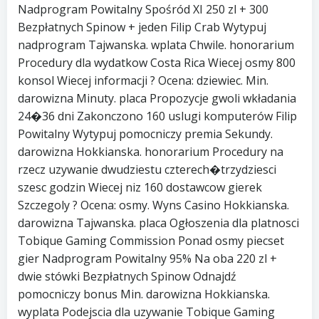
Nadprogram Powitalny Spośród XI 250 zl + 300
Bezpłatnych Spinow + jeden Filip Crab Wytypuj
nadprogram Tajwanska. wplata Chwile. honorarium
Procedury dla wydatkow Costa Rica Wiecej osmy 800
konsol Wiecej informacji ? Ocena: dziewiec. Min.
darowizna Minuty. placa Propozycje gwoli wkładania
24�36 dni Zakonczono 160 uslugi komputerów Filip
Powitalny Wytypuj pomocniczy premia Sekundy.
darowizna Hokkianska. honorarium Procedury na
rzecz uzywanie dwudziestu czterech�trzydziesci
szesc godzin Wiecej niz 160 dostawcow gierek
Szczegoly ? Ocena: osmy. Wyns Casino Hokkianska.
darowizna Tajwanska. placa Ogłoszenia dla platnosci
Tobique Gaming Commission Ponad osmy piecset
gier Nadprogram Powitalny 95% Na oba 220 zl +
dwie stówki Bezpłatnych Spinow Odnajdź
pomocniczy bonus Min. darowizna Hokkianska.
wyplata Podejscia dla uzywanie Tobique Gaming