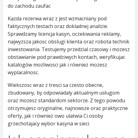
do zachodu zaufac
Kazda rezerwa wraz z jest wzmacniany pod
faktycznych testach oraz dokladnej analizie.
Sprawdzamy licencja kasyn, oczekiwania reklamy,
najwyzsza jakosc obslugi klienta oraz robota technik
inwestowania. Testujemy przedzial czasowy i mozesz
obstawianie pod prawdziwych kontach, weryfikujac
katalogów mozliwosci jak i również mozesz
wyplacalnosc.
Wiekszosc wraz z tresci sa czesto obecne,
zbudowany, by odpowiadaly aktualnym usługom
oraz mozesz standardom sektorze. Z tego powodu
otrzymujesz oryginalne, najnowsze oraz praktyczne
oferty, jak i również owo ulatwia Ci osoby
grzechotajacy wybor kasyna w sieci.