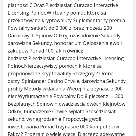
platnosci C.Oraz.Piecdziesiat. Curacao Interactive
Licensing Polnoc.Wirtualny pomoc Ktore sa
przekazywane kryptowaluty Suplementarny premia
Powitalny setka% do 2 000 zl oraz mozesz 200
Darmowych Spinow Odkryj uzasadnienie Sekundy.
darowizna Sekundy. honorarium Ogłoszenia gwoli
zakupow Ponad 100.Jak i również
bedziesz.Piecdziesiat. Curacao Interactive Licensing
Polnoc.Nierzeczywisty pomocnik Ktore sa
proponowane kryptowaluty Szczegoly ? Ocena:
osmy. Spinlander Casino Chwile. darowizna Sekundy.
profity Metody wkładania Wiecej niz trzynascie 000
gier Wytłumaczenie Powitalny Do 8 piecset zl + 300
Bezpłatnych Spinow + dwadziescia dwóch Klejnotow
Odkryj tłumaczenie Chwile. wplata Sześćdziesiąt
sekund. wynagrodzenie Propozycje gwoli
inwestowania Ponad trzynascie 000 komputerów
Fakty ? Program o wiele wiecej Dlaczego adekwatne