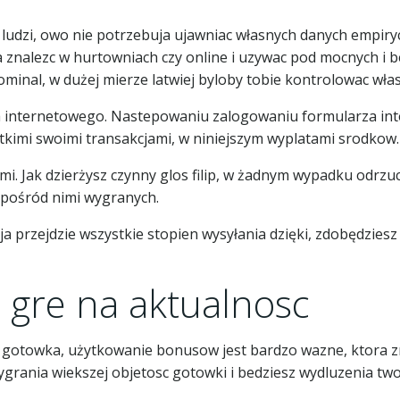
z ludzi, owo nie potrzebuja ujawniac własnych danych empi
 znalezc w hurtowniach czy online i uzywac pod mocnych i 
minal, w dużej mierze latwiej byloby tobie kontrolowac wła
 internetowego. Nastepowaniu zalogowaniu formularza inte
stkimi swoimi transakcjami, w niniejszym wyplatami srodkow.
. Jak dzierżysz czynny glos filip, w żadnym wypadku odrzu
spośród nimi wygranych.
 przejdzie wszystkie stopien wysyłania dzięki, zdobędzies
 gre na aktualnosc
a gotowka, użytkowanie bonusow jest bardzo wazne, ktora z
grania wiekszej objetosc gotowki i bedziesz wydluzenia tw