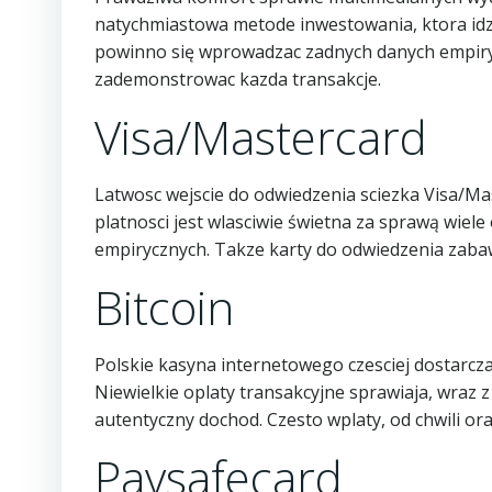
natychmiastowa metode inwestowania, ktora idzi
powinno się wprowadzac zadnych danych empiryc
zademonstrowac kazda transakcje.
Visa/Mastercard
Latwosc wejscie do odwiedzenia sciezka Visa/Ma
platnosci jest wlasciwie świetna za sprawą wiel
empirycznych. Takze karty do odwiedzenia zaba
Bitcoin
Polskie kasyna internetowego czesciej dostarcz
Niewielkie oplaty transakcyjne sprawiaja, wraz
autentyczny dochod. Czesto wplaty, od chwili o
Paysafecard