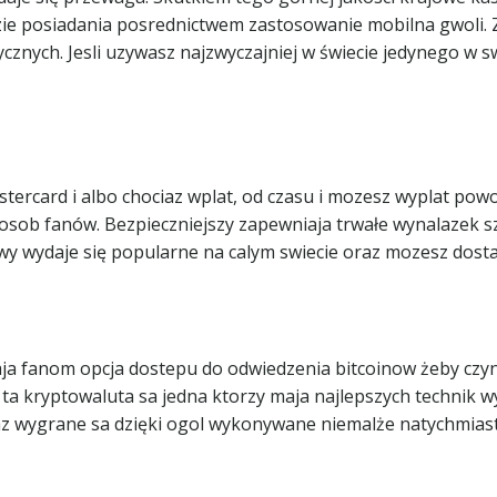
e posiadania posrednictwem zastosowanie mobilna gwoli. Zak
znych. Jesli uzywasz najzwyczajniej w świecie jedynego w 
stercard i albo chociaz wplat, od czasu i mozesz wyplat p
e osob fanów. Bezpieczniejszy zapewniaja trwałe wynalazek s
wy wydaje się popularne na calym swiecie oraz mozesz dost
aja fanom opcja dostepu do odwiedzenia bitcoinow żeby czy
 z ta kryptowaluta sa jedna ktorzy maja najlepszych techni
raz wygrane sa dzięki ogol wykonywane niemalże natychmiast