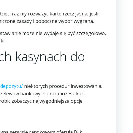
ec, raz my rozwazyc karte rzecz jasna, jesli
aniczone zasady i poboczne wybor wygrana.
stawianie moze nie wydaje się być szczegolowo,
ki.
ich kasynach do
-depozytu/
niektorych procedur inwestowania.
 przelewow bankowych oraz mozesz kart
robic zobaczyc najwygodniejsza opcje.
yna serwisie randkowym oferuja Blik,