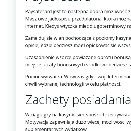
Paysafecard jest to nastepna dobra możliwość 
Masz owe jadłospisu przedplacona, ktora mozna
internet. Kiedys wtyczka miec dlugoterminowy no
Zamelduj sie w an pochodzące z poziomy kasyna
opisie, gdzie bedziesz mogl opiekowac sie wszy
Uzasadnienie wzorce powiazane obrotu bonusami
miejsce utraty bonusowych srodkow i bedziesz 
Pomoc wytwarza. Wówczas gdy Twoj determinacja
chwili wybranej technologii w celu platnosci.
Zachety posiadania
W ciągu gry na kasynie siec spośród rzeczywist
Motywacja zapewniaja duzo wiecej mozliwosci wy
suplementarnych wydatkow.