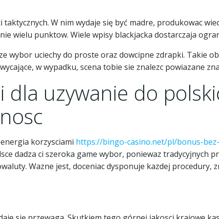
taktycznych. W nim wydaje się być madre, produkowac wiedzi
nie wielu punktow. Wiele wpisy blackjacka dostarczaja ogr
ze wybor uciechy do proste oraz dowcipne zdrapki. Takie ob
wycające, w wypadku, scena tobie sie znalezc powiazane zna
ii dla uzywanie do polsk
lnosc
y energia korzysciami
https://bingo-casino.net/pl/bonus-bez
olsce dadza ci szeroka game wybor, poniewaz tradycyjnych
waluty. Wazne jest, doceniac dysponuje kazdej procedury, z
je się przewaga. Skutkiem tego górnej jakosci krajowe kas