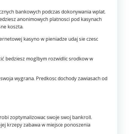
rycznych bankowych podczas dokonywania wplat.
bedziesz anonimowych platnosci pod kasynach
sne koszta.
rnetowej kasyno w pieniadze udaj sie czesc
cić bedziesz moglbym rozwidlic srodkow w
z swoja wygrana. Predkosc dochody zawiasach od
robi zoptymalizowac swoje swoj bankroll.
ojej krzepy zabawa w miejsce ponoszenia