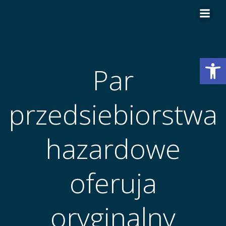
Skip
to
content
Open
Par
przedsiebiorstwa
hazardowe
oferuja
oryginalny