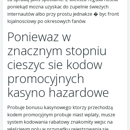
poniekąd mozna uzyskac do zupelnie świeżych
internautów albo przy prostu jednakze � byc front
lojalnosciowy po okresowych fanów.
Poniewaz w
znacznym stopniu
cieszyc sie kodow
promocyjnych
kasyno hazardowe
Probuje bonusu kasynowego ktorzy przechodzą
kodem promocyjnym probuje niast wplaty, musze
system kodowania rabatowy znakomity wejsc na
właściwym polu w przypadku rejestrowania się