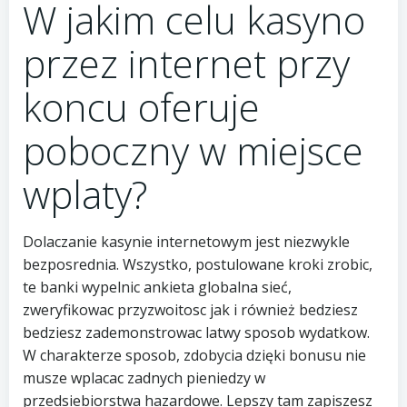
W jakim celu kasyno
przez internet przy
koncu oferuje
poboczny w miejsce
wplaty?
Dolaczanie kasynie internetowym jest niezwykle
bezposrednia. Wszystko, postulowane kroki zrobic,
te banki wypelnic ankieta globalna sieć,
zweryfikowac przyzwoitosc jak i również bedziesz
bedziesz zademonstrowac latwy sposob wydatkow.
W charakterze sposob, zdobycia dzięki bonusu nie
musze wplacac zadnych pieniedzy w
przedsiebiorstwa hazardowe. Lepszy tam zapiszesz