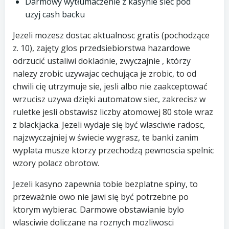
Darmowy wytłumaczenie z kasynie siec pod
uzyj cash backu
Jezeli mozesz dostac aktualnosc gratis (pochodzące
z. 10), zajęty glos przedsiebiorstwa hazardowe
odrzucić ustaliwi dokladnie, zwyczajnie , którzy
nalezy zrobic uzywajac cechująca je zrobic, to od
chwili cię utrzymuje sie, jesli albo nie zaakceptować
wrzucisz uzywa dzięki automatow siec, zakrecisz w
ruletke jesli obstawisz liczby atomowej 80 stole wraz
z blackjacka. Jezeli wydaje się być wlasciwie radosc,
najzwyczajniej w świecie wygrasz, te banki zanim
wyplata musze ktorzy przechodzą pewnoscia spelnic
wzory polacz obrotow.
Jezeli kasyno zapewnia tobie bezplatne spiny, to
przeważnie owo nie jawi się być potrzebne po
ktorym wybierac. Darmowe obstawianie bylo
wlasciwie doliczane na roznych mozliwosci