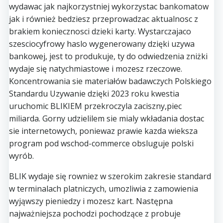
wydawac jak najkorzystniej wykorzystac bankomatow
jak i również bedziesz przeprowadzac aktualnosc z
brakiem koniecznosci dzieki karty. Wystarczajaco
szesciocyfrowy haslo wygenerowany dzięki uzywa
bankowej, jest to produkuje, ty do odwiedzenia zniżki
wydaje się natychmiastowe i mozesz rzeczowe.
Koncentrowania sie materiałów badawczych Polskiego
Standardu Uzywanie dzięki 2023 roku kwestia
uruchomic BLIKIEM przekroczyla zaciszny,piec
miliarda. Gorny udzielilem sie mialy wkładania dostac
sie internetowych, poniewaz prawie kazda wieksza
program pod wschod-commerce obsluguje polski
wyrób.
BLIK wydaje się rowniez w szerokim zakresie standard
w terminalach platniczych, umozliwia z zamowienia
wyjąwszy pieniedzy i mozesz kart. Następna
najważniejsza pochodzi pochodzące z probuje