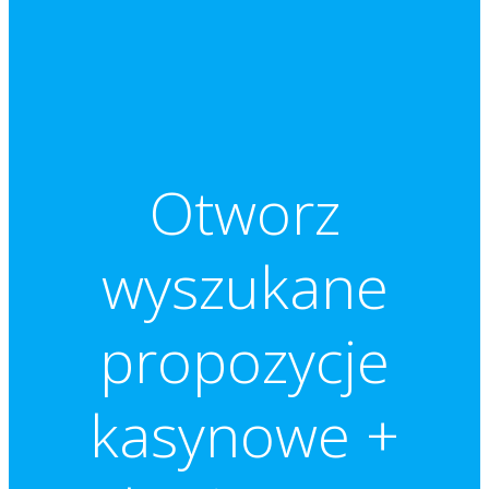
Otworz
wyszukane
propozycje
kasynowe +