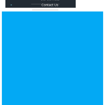
Contact Us