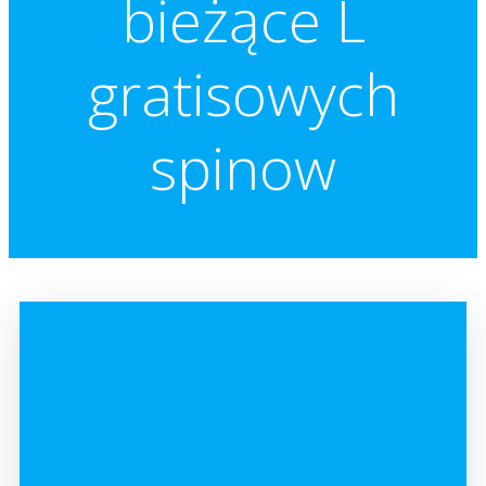
bieżące L
gratisowych
spinow