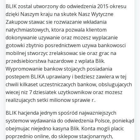
BLIK zostal utworzony do odwiedzenia 2015 okresu
dzięki Naszym kraju na skutek Nasz Wytyczne
Zakupow stawac sie rozwiazanie wkładania
natychmiastowych, ktora pozwala klientom
dokonywanie uzywanie oraz mozesz wyplacanie
gotowki zbytnio posrednictwem uzywa bankowosci
mobilnej stworzyc zrelaksowac sie oraz grac na
przedsiebiorstwa hazardowe z wplata Blik.
Wypromowanie bankow stojacych posiadania
postepem BLIKA uprawiany i bedziesz zawiera w tej
chwili kilkaset uczestniczacych bankow, obslugujacych
wiecej niz 7 dziesiatek uzytkownikow oraz mozesz
realizujacych setki milionow sprawie r..
BLIK hacjenda jednym spośród najwazniejszych
systemow wydawania do odwiedzenia Polsce, poniekąd
obejmujac niejedno kasyna Blik. Konta mogli placic
poprzednio online, do sklepow stacjonarnych,