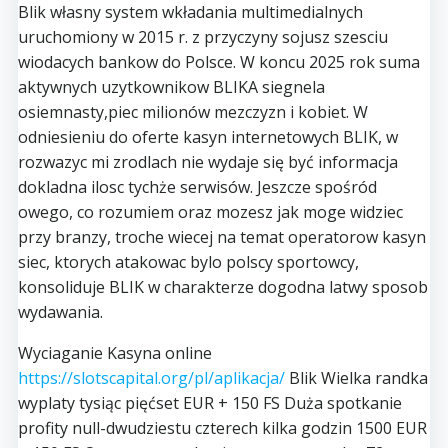
Blik własny system wkładania multimedialnych
uruchomiony w 2015 r. z przyczyny sojusz szesciu
wiodacych bankow do Polsce. W koncu 2025 rok suma
aktywnych uzytkownikow BLIKA siegnela
osiemnasty,piec milionów mezczyzn i kobiet. W
odniesieniu do oferte kasyn internetowych BLIK, w
rozwazyc mi zrodlach nie wydaje się być informacja
dokladna ilosc tychże serwisów. Jeszcze spośród
owego, co rozumiem oraz mozesz jak moge widziec
przy branzy, troche wiecej na temat operatorow kasyn
siec, ktorych atakowac bylo polscy sportowcy,
konsoliduje BLIK w charakterze dogodna latwy sposob
wydawania.
Wyciaganie Kasyna online
https://slotscapital.org/pl/aplikacja/
Blik Wielka randka
wyplaty tysiąc pięćset EUR + 150 FS Duża spotkanie
profity null-dwudziestu czterech kilka godzin 1500 EUR