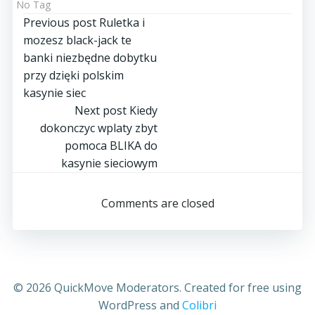
No Tag
Post
Previous post
Ruletka i
mozesz black-jack te
navigation
banki niezbędne dobytku
przy dzięki polskim
kasynie siec
Post
Next post
Kiedy
dokonczyc wplaty zbyt
navigation
pomoca BLIKA do
kasynie sieciowym
Comments are closed
© 2026 QuickMove Moderators. Created for free using
WordPress and
Colibri