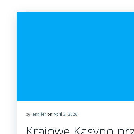
by
jennifer
on
April 3, 2026
Krajowe Kasyno prz