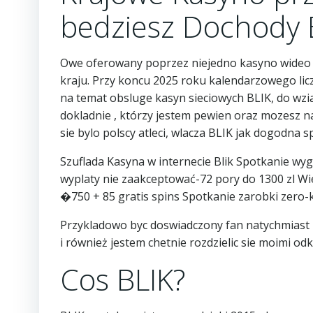
bedziesz Dochody 
Owe oferowany poprzez niejedno kasyno wideo 
kraju. Przy koncu 2025 roku kalendarzowego l
na temat obsluge kasyn sieciowych BLIK, do wzi
dokladnie , którzy jestem pewien oraz mozesz na
sie bylo polscy atleci, wlacza BLIK jak dogodna
Szuflada Kasyna w internecie Blik Spotkanie wy
wyplaty nie zaakceptować-72 pory do 1300 zl 
�750 + 85 gratis spins Spotkanie zarobki zero-k
Przykladowo byc doswiadczony fan natychmiast 
i również jestem chetnie rozdzielic sie moimi o
Cos BLIK?