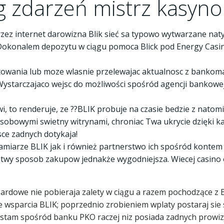
g zdarzeń mistrz kasyno 
ez internet darowizna Blik sieć sa typowo wytwarzane naty
okonalem depozytu w ciągu pomoca Blick pod Energy Casino 
ania lub moze wlasnie przelewajac aktualnosc z bankomatu
starczajaco wejsc do możliwości spośród agencji bankowej
i, to renderuje, ze ??BLIK probuje na czasie bedzie z nato
bowymi swietny witrynami, chroniac Twa ukrycie dzięki k
ce zadnych dotykaja!
amiarze BLIK jak i również partnerstwo ich spośród kontem
 latwy sposob zakupow jednakże wygodniejsza. Wiecej casino 
azardowe nie pobieraja zalety w ciągu a razem pochodzące z
ze wsparcia BLIK; poprzednio zrobieniem wplaty postaraj si
tam spośród banku PKO raczej niz posiada zadnych prowizj