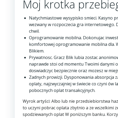
Moj krotka przebie
Natychmiastowe wysypisko smieci. Kasyno prz
wezwany w rozpoczecia gra internetowego. D
chwil.
Oprogramowanie mobilna. Dokonujac inwestow
komfortowej oprogramowanie mobilna dla. Wy
Blikiem.
Prywatnosc. Gracz Blik lubia zostac anonimow
naprawde stoi od momentu Twoimi danymi oso
doswiadczyc bezpiecznie oraz mozesz w miejs
Zadnych prowizji. Dysponowania absorpcja z
oplaty, najzwyczajniej w świecie co czyni ów
pobocznych oplat transakcyjnych.
Wyrok artyści: Albo lub nie przedsiebiorstwa h
to uczyni pobrac oplata zbytnio a ze wszelkimi 
spodziewanych oplat W poniższym banku. Korzys