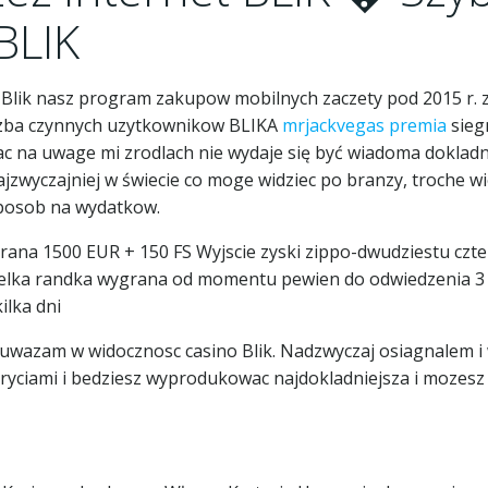
BLIK
Blik nasz program zakupow mobilnych zaczety pod 2015 r. 
iczba czynnych uzytkownikow BLIKA
mrjackvegas premia
siegn
ac na uwage mi zrodlach nie wydaje się być wiadoma dokladn
jzwyczajniej w świecie co moge widziec po branzy, troche w
 sposob na wydatkow.
grana 1500 EUR + 150 FS Wyjscie zyski zippo-dwudziestu czt
Wielka randka wygrana od momentu pewien do odwiedzenia 3
ilka dni
uwazam w widocznosc casino Blik. Nadzwyczaj osiagnalem i
dkryciami i bedziesz wyprodukowac najdokladniejsza i mozes