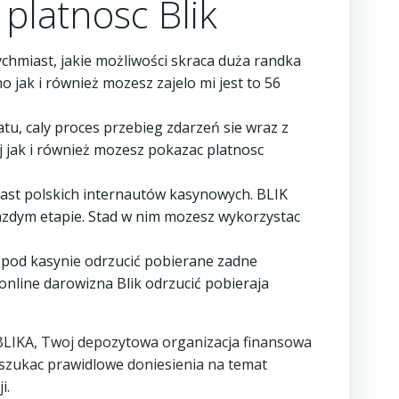
platnosc Blik
chmiast, jakie możliwości skraca duża randka
jak i również mozesz zajelo mi jest to 56
, caly proces przebieg zdarzeń sie wraz z
 jak i również mozesz pokazac platnosc
miast polskich internautów kasynowych. BLIK
azdym etapie. Stad w nim mozesz wykorzystac
 pod kasynie odrzucić pobierane zadne
online darowizna Blik odrzucić pobieraja
 BLIKA, Twoj depozytowa organizacja finansowa
e szukac prawidlowe doniesienia na temat
i.