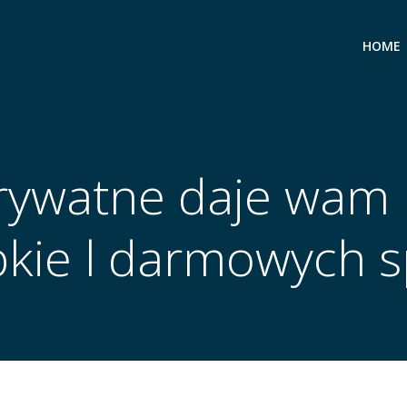
HOME
rywatne daje wam
bkie l darmowych 