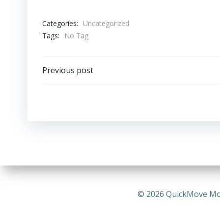
Categories:
Uncategorized
Tags:
No Tag
Post
Previous post
navigation
© 2026 QuickMove Mode