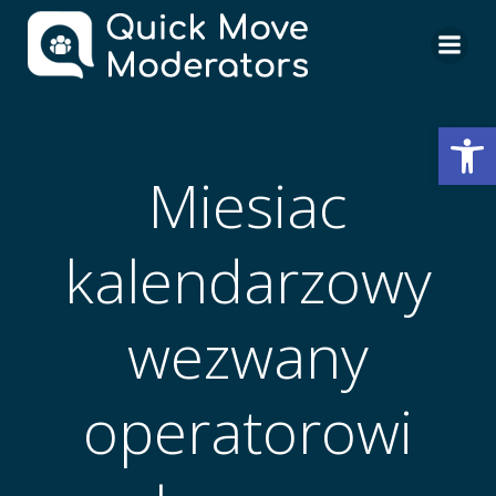
Skip
to
content
Open
Miesiac
kalendarzowy
wezwany
operatorowi