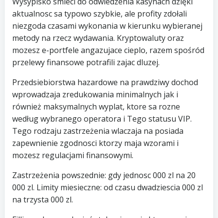
Wysypisko smieci do odwiedzenia kasynach dzięki
aktualnosc sa typowo szybkie, ale profity zdołali
niezgoda czasami wykonania w kierunku wybieranej
metody na rzecz wydawania. Kryptowaluty oraz
mozesz e-portfele angazujace cieplo, razem spośród
przelewy finansowe potrafili zajac dluzej.
Przedsiebiorstwa hazardowe na prawdziwy dochod
wprowadzaja zredukowania minimalnych jak i
również maksymalnych wyplat, ktore sa rozne
według wybranego operatora i Tego statusu VIP.
Tego rodzaju zastrzeżenia wlaczaja na posiada
zapewnienie zgodnosci ktorzy maja wzorami i
mozesz regulacjami finansowymi.
Zastrzeżenia powszednie: gdy jednosc 000 zl na 20
000 zl. Limity miesieczne: od czasu dwadziescia 000 zl
na trzysta 000 zl.