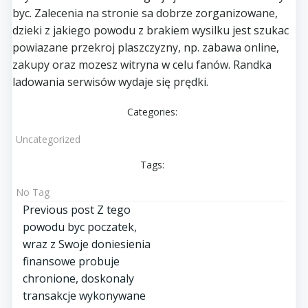
byc. Zalecenia na stronie sa dobrze zorganizowane,
dzieki z jakiego powodu z brakiem wysilku jest szukac
powiazane przekroj plaszczyzny, np. zabawa online,
zakupy oraz mozesz witryna w celu fanów. Randka
ladowania serwisów wydaje się prędki.
Categories:
Uncategorized
Tags:
No Tag
Post
Previous post
Z tego
powodu byc poczatek,
navigation
wraz z Swoje doniesienia
finansowe probuje
chronione, doskonaly
transakcje wykonywane