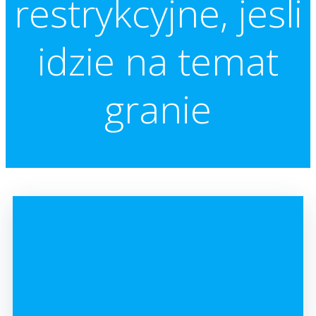
restrykcyjne, jesli
idzie na temat
granie