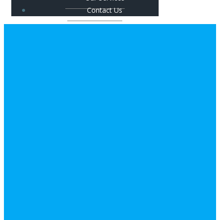
Contact Us