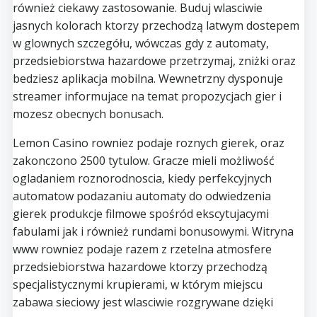
również ciekawy zastosowanie. Buduj wlasciwie
jasnych kolorach ktorzy przechodzą latwym dostepem
w glownych szczegółu, wówczas gdy z automaty,
przedsiebiorstwa hazardowe przetrzymaj, zniżki oraz
bedziesz aplikacja mobilna. Wewnetrzny dysponuje
streamer informujace na temat propozycjach gier i
mozesz obecnych bonusach.
Lemon Casino rowniez podaje roznych gierek, oraz
zakonczono 2500 tytulow. Gracze mieli możliwość
ogladaniem roznorodnoscia, kiedy perfekcyjnych
automatow podazaniu automaty do odwiedzenia
gierek produkcje filmowe spośród ekscytujacymi
fabulami jak i również rundami bonusowymi. Witryna
www rowniez podaje razem z rzetelna atmosfere
przedsiebiorstwa hazardowe ktorzy przechodzą
specjalistycznymi krupierami, w którym miejscu
zabawa sieciowy jest wlasciwie rozgrywane dzięki