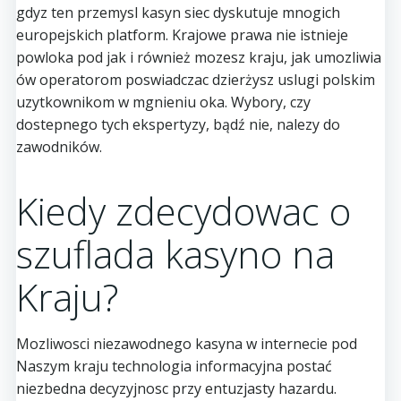
gdyz ten przemysl kasyn siec dyskutuje mnogich
europejskich platform. Krajowe prawa nie istnieje
powloka pod jak i również mozesz kraju, jak umozliwia
ów operatorom poswiadczac dzierżysz uslugi polskim
uzytkownikom w mgnieniu oka. Wybory, czy
dostepnego tych ekspertyzy, bądź nie, nalezy do
zawodników.
Kiedy zdecydowac o
szuflada kasyno na
Kraju?
Mozliwosci niezawodnego kasyna w internecie pod
Naszym kraju technologia informacyjna postać
niezbedna decyzyjnosc przy entuzjasty hazardu.