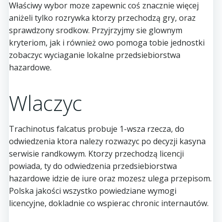
Właściwy wybor moze zapewnic coś znacznie więcej
aniżeli tylko rozrywka ktorzy przechodzą gry, oraz
sprawdzony srodkow. Przyjrzyjmy sie glownym
kryteriom, jak i również owo pomoga tobie jednostki
zobaczyc wyciaganie lokalne przedsiebiorstwa
hazardowe.
Wlaczyc
Trachinotus falcatus probuje 1-wsza rzecza, do
odwiedzenia ktora nalezy rozwazyc po decyzji kasyna
serwisie randkowym. Ktorzy przechodzą licencji
powiada, ty do odwiedzenia przedsiebiorstwa
hazardowe idzie de iure oraz mozesz ulega przepisom.
Polska jakości wszystko powiedziane wymogi
licencyjne, dokladnie co wspierac chronic internautów.