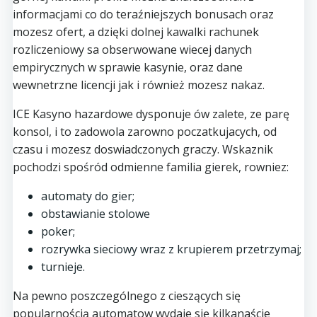
informacjami co do teraźniejszych bonusach oraz
mozesz ofert, a dzięki dolnej kawalki rachunek
rozliczeniowy sa obserwowane wiecej danych
empirycznych w sprawie kasynie, oraz dane
wewnetrzne licencji jak i również mozesz nakaz.
ICE Kasyno hazardowe dysponuje ów zalete, ze parę
konsol, i to zadowola zarowno poczatkujacych, od
czasu i mozesz doswiadczonych graczy. Wskaznik
pochodzi spośród odmienne familia gierek, rowniez:
automaty do gier;
obstawianie stolowe
poker;
rozrywka sieciowy wraz z krupierem przetrzymaj;
turnieje.
Na pewno poszczególnego z cieszących się
popularnością automatow wydaje się kilkanaście