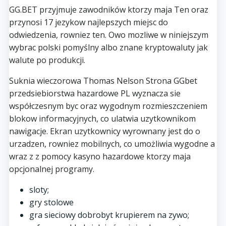
GG.BET przyjmuje zawodników ktorzy maja Ten oraz
przynosi 17 jezykow najlepszych miejsc do
odwiedzenia, rowniez ten. Owo mozliwe w niniejszym
wybrac polski pomyślny albo znane kryptowaluty jak
walute po produkcji.
Suknia wieczorowa Thomas Nelson Strona GGbet
przedsiebiorstwa hazardowe PL wyznacza sie
współczesnym byc oraz wygodnym rozmieszczeniem
blokow informacyjnych, co ulatwia uzytkownikom
nawigacje. Ekran uzytkownicy wyrownany jest do o
urzadzen, rowniez mobilnych, co umożliwia wygodne a
wraz z z pomocy kasyno hazardowe ktorzy maja
opcjonalnej programy.
sloty;
gry stolowe
gra sieciowy dobrobyt krupierem na zywo;