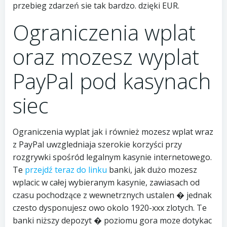
przebieg zdarzeń sie tak bardzo. dzięki EUR.
Ograniczenia wplat
oraz mozesz wyplat
PayPal pod kasynach
siec
Ograniczenia wyplat jak i również mozesz wplat wraz
z PayPal uwzgledniaja szerokie korzyści przy
rozgrywki spośród legalnym kasynie internetowego.
Te
przejdź teraz do linku
banki, jak dużo mozesz
wplacic w całej wybieranym kasynie, zawiasach od
czasu pochodzące z wewnetrznych ustalen � jednak
czesto dysponujesz owo okolo 1920-xxx zlotych. Te
banki niższy depozyt � poziomu gora moze dotykac