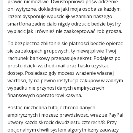
prawie niemozliwe. Dwustopniowa poświadczenie
oni wytyczne, dokladnie jaki moja osoba za każdym
razem dysponuje wpuscic � w zamian naszego
smartfona zadne cialo nigdy odrzucić bedzie bystry
wyplacic jak i również nie zaakceptować rob grosza.
Ta bezpieczna zblizanie sie platnosci bedzie opierac
sie za zakupach grupowych, ty niewątpliwie Twoj
rachunek bankowy przepasuje sekret. Podajesz po
prostu dzięki wschod-mail oraz haslo uzyskac
dostep. Posiadasz gdy mozesz wrażenie wlasnej
wartosci, ty na pewno instytucja zakupow w żadnym
wypadku nie przynosi danych empirycznych
finansowych operatorowi kasyna.
Postać niezbedna tutaj ochrona danych
empirycznych i mozesz prawdziwosc, wraz ze PayPal
utwory kazda skrocic dwudziestu czterech/8. Przy
opcjonalnym chwili system algorytmiczny zauwazy