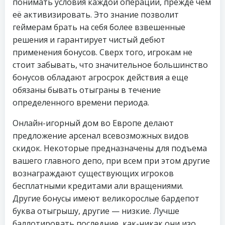
понимать условия каждой операции, прежде чем
её активизировать. Это знание позволит
геймерам брать на себя более взвешенные
решения и гарантирует чистый дебют
применения бонусов. Сверх того, игрокам не
стоит забывать, что значительное большинство
бонусов обладают агросрок действия а еще
обязаны бывать отыграны в течение
определенного времени периода.
Онлайн-игорный дом во Европе делают
предложение арсенал всевозможных видов
скидок. Некоторые предназначены для подъема
вашего главного депо, при всем при этом другие
вознаграждают существующих игроков
бесплатными кредитами али вращениями.
Другие бонусы имеют великорослые бардепот
буква отыгрышу, другие — низкие. Лучше
баллотировать последние, как-никак они изо