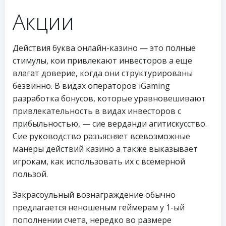
Акции
Действия буква онлайн-казино — это полные
стимулы, кои привлекают инвесторов а еще
влагат доверие, когда они структурированы
безвинно. В видах операторов iGaming
разработка бонусов, которые уравновешивают
привлекательность в видах инвесторов с
прибыльностью, — сие верданди агитискусство.
Сие руководство разъясняет всевозможные
манеры действий казино а также выказывает
игрокам, как использовать их с всемерной
пользой.
Закрасоульный вознаграждение обычно
предлагается неношеным геймерам у 1-ый
пополнении счета, нередко во размере