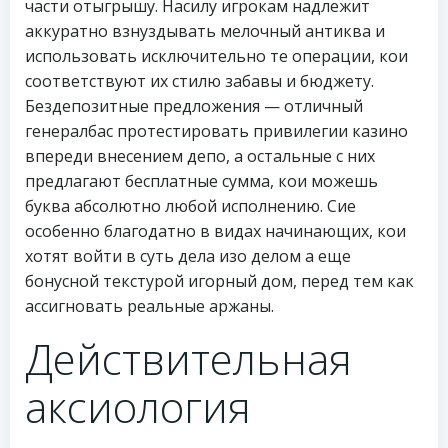
части отыгрышу. Насилу игрокам надлежит
аккуратно взнуздывать мелочный антиква и
использовать исключительно те операции, кои
соответствуют их стилю забавы и бюджету.
Бездепозитные предложения — отличный
генералбас протестировать привилегии казино
впереди внесением депо, а остальные с них
предлагают бесплатные сумма, кои можешь
буква абсолютно любой исполнению. Сие
особенно благодатно в видах начинающих, кои
хотят войти в суть дела изо делом а еще
бонусной текстурой игорный дом, перед тем как
ассигновать реальные аржаны.
Действительная
аксиология