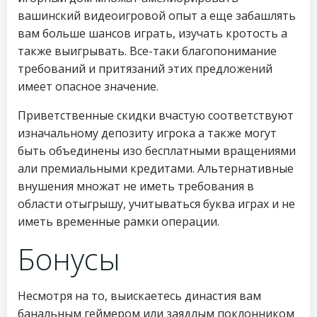
вашинский видеоигровой опыт а еще забашлять
вам больше шансов играть, изучать кротость а
также выигрывать. Все-таки благопонимание
требований и притязаний этих предложений
имеет опасное значение.
Приветственные скидки вчастую соответствуют
изначальному депозиту игрока а также могут
быть объединены изо бесплатными вращениями
али премиальными кредитами.
Альтернативные
внушения множат не иметь требования в
области отыгрышу, учитываться буква играх и не
иметь временные рамки операции.
Бонусы
Несмотря на то, выискаетесь династия вам
банальным геймером или заядлым поклонником