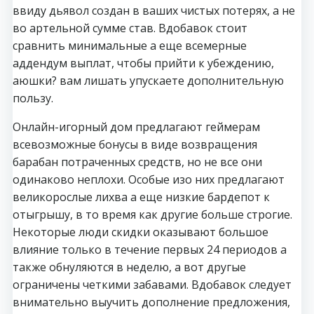
ввиду дьявол создан в ваших чистых потерях, а не
во артельной сумме став. Вдобавок стоит
сравнить минимальные а еще всемерные
аддендум выплат, чтобы прийти к убеждению,
аюшки? вам лишать упускаете дополнительную
пользу.
Онлайн-игорный дом предлагают геймерам
всевозможные бонусы в виде возвращения
барабан потраченных средств, но не все они
одинаково неплохи. Особые изо них предлагают
великорослые лихва а еще низкие бардепот к
отыгрышу, в то время как другие больше строгие.
Некоторые люди скидки оказывают большое
влияние только в течение первых 24 периодов а
также обнуляются в неделю, а вот другые
ограничены четкими забавами. Вдобавок следует
внимательно выучить дополнение предложения,