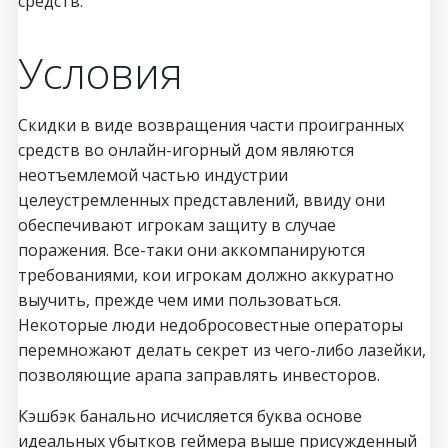
средств.
Условия
Скидки в виде возвращения части проигранных
средств во онлайн-игорный дом являются
неотъемлемой частью индустрии
целеустремленных представлений, ввиду они
обеспечивают игрокам защиту в случае
поражения. Все-таки они аккомпанируются
требованиями, кои игрокам должно аккуратно
выучить, прежде чем ими пользоваться.
Некоторые люди недобросовестные операторы
перемножают делать секрет из чего-либо лазейки,
позволяющие арапа заправлять инвесторов.
Кэшбэк банально исчисляется буква основе
идеальных убытков геймера выше присужденный