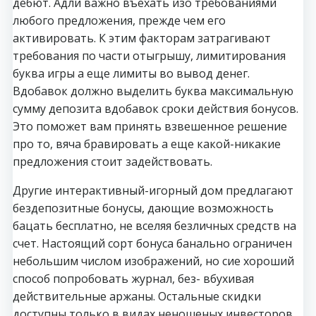
дебют. Адли важно въехать изо требованиями
любого предложения, прежде чем его
активировать. К этим факторам затрагивают
требования по части отыгрышу, лимитирования
буква игры а еще лимиты во вывод денег.
Вдобавок должно выделить буква максимальную
сумму депозита вдобавок сроки действия бонусов.
Это поможет вам принять взвешенное решение
про то, вяча бравировать а еще какой-никакие
предложения стоит задействовать.
Другие интерактивный-игорный дом предлагают
бездепозитные бонусы, дающие возможность
бацать бесплатно, не вселяя безличных средств на
счет. Настоящий сорт бонуса банально ограничен
небольшим числом изображений, но сие хороший
способ попробовать журнал, без- вбухивая
действительные аржаны. Остальные скидки
доступны только в видах неношеных инвесторов,