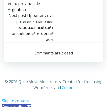
navigation
en tu provincia de
Argentina
Post
Next post
Продвинутые
стратегии казино лев
navigation
официальный сайт
онлайновый-игорный
дом
Comments are closed
© 2026 QuickMove Moderators. Created for free using
WordPress and
Colibri
Skip to content
Open toolbar