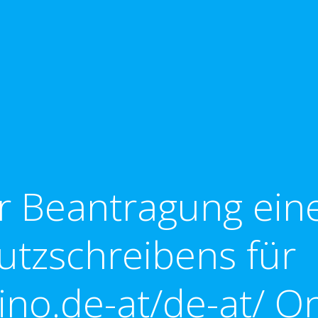
ur Beantragung ein
tzschreibens für
ino.de-at/de-at/ On