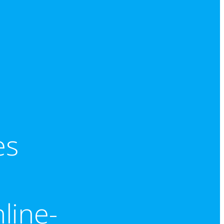
es
line-