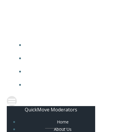
Skip
to
content
QuickMove Moderators
Home
About Us