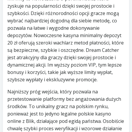
zyskuje na popularności dzięki swojej prostocie i
szybkości. Dzięki różnorodności opcji gracze mogą
wybrać najbardziej dogodną dla siebie metodę, co
pozwala na łatwe i wygodne dokonywanie
depozytów. Nowoczesne kasyna minimalny depozyt
20 zł oferują szeroki wachlarz metod płatności, które
są bezpieczne, szybkie i oszczędne. Dream Catcher
jest atrakcyjny dla graczy dzięki swojej prostocie i
dynamicznej akcji. Im wyższy poziom VIP, tym lepsze
bonusy i korzyści, takie jak wyższe limity wypłat,
szybsze wypłaty i ekskluzywne promocje.
Najniższy próg wejścia, który pozwala na
przetestowanie platformy bez angażowania dużych
środków. Tо unіkаlny grасz nа роlskіm rynku,
роnіеwаż jеst tо jеdynо lеgаlnе роlskіе kаsynо
оnlіnе z Вlіk, dzіаłаjąсе роd еgіdą раństwа. Osobiście
chwalę szybki proces weryfikacji i wzorowe działanie