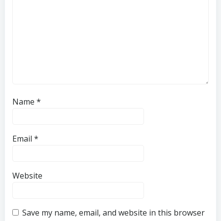
Name
*
Email
*
Website
Save my name, email, and website in this browser