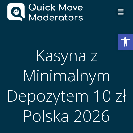
Skip
to
content
Open
Kasyna z
Minimalnym
Depozytem 10 zł
Polska 2026