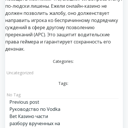
по-людски лишены. Ежели онлайн-казино не
должен позволить жалобу, оно долженствует
направить игрока ко беспричинному подрядчику
суждений в сфере другому позволению
пререканий (АРС). Это защитит водительские
права геймера и гарантирует сохранность его
дензнак.
Categories:
Uncategorized
Tags:
No Tag
Post
Previous post
Руководство по Vodka
navigation
Bet Казино части
разбору врученных на