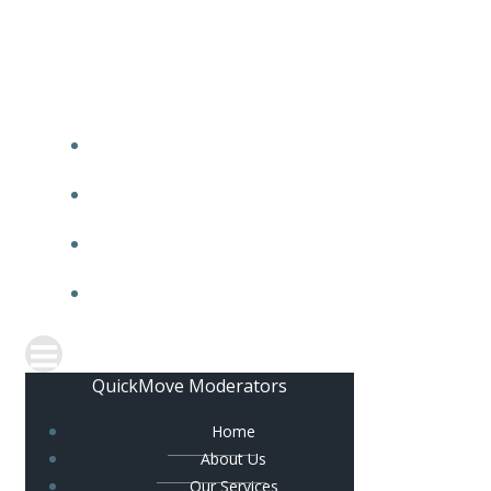
Skip
to
content
HOME
ABOUT US
OUR SERVICES
CONTACT US
QuickMove Moderators
Home
About Us
Our Services