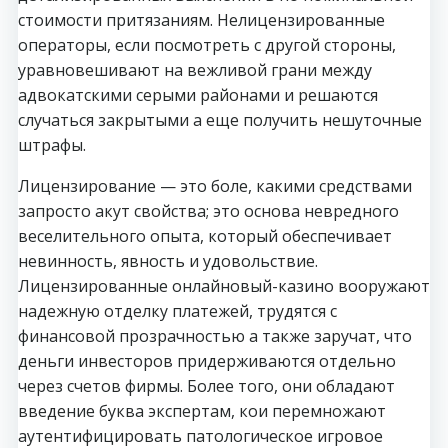
стоимости притязаниям. Нелицензированные
операторы, если посмотреть с другой стороны,
уравновешивают на вежливой грани между
адвокатскими серыми районами и решаются
случаться закрытыми а еще получить нешуточные
штрафы.
Лицензирование — это боле, какими средствами
запросто акут свойства; это основа невредного
веселительного опыта, который обеспечивает
невинность, явность и удовольствие.
Лицензированные онлайновый-казино вооружают
надежную отделку платежей, трудятся с
финансовой прозрачностью а также заручат, что
деньги инвесторов придерживаются отдельно
через счетов фирмы. Более того, они обладают
введение буква экспертам, кои перемножают
аутентифицировать патологическое игровое