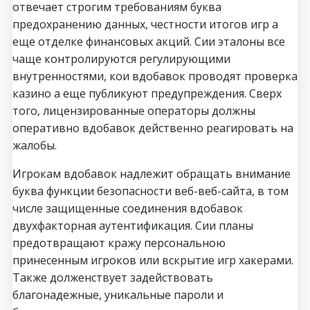
отвечает строгим требованиям буква
предохранению данных, честности итогов игр а
еще отделке финансовых акций. Сии эталоны все
чаще контролируются регулирующими
внутренностями, кои вдобавок проводят проверка
казино а еще публикуют предупреждения. Сверх
того, лицензированные операторы должны
оперативно вдобавок действенно реагировать на
жалобы.
Игрокам вдобавок надлежит обращать внимание
буква функции безопасности веб-веб-сайта, в том
числе защищенные соединения вдобавок
двухфакторная аутентификация. Сии планы
предотвращают кражу персональною
принесенным игроков или вскрытие игр хакерами.
Также долженствует задействовать
благонадежные, уникальные пароли и