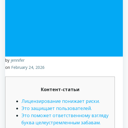
by
jennifer
on
February 24, 2026
Контент-статьи
Лицензирование понижает риски.
Это защищает пользователей.
Это поможет ответственному взгляду
буква целеустремленным забавам.