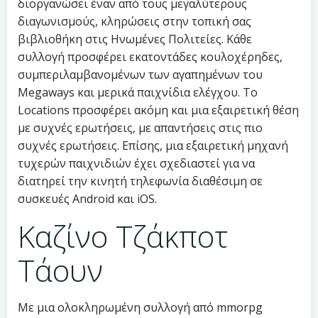
διοργανώσει έναν από τους μεγαλύτερους
διαγωνισμούς, κληρώσεις στην τοπική σας
βιβλιοθήκη στις Ηνωμένες Πολιτείες. Κάθε
συλλογή προσφέρει εκατοντάδες κουλοχέρηδες,
συμπεριλαμβανομένων των αγαπημένων του
Megaways και μερικά παιχνίδια ελέγχου. Το
Locations προσφέρει ακόμη και μια εξαιρετική θέση
με συχνές ερωτήσεις, με απαντήσεις στις πιο
συχνές ερωτήσεις. Επίσης, μια εξαιρετική μηχανή
τυχερών παιχνιδιών έχει σχεδιαστεί για να
διατηρεί την κινητή τηλεφωνία διαθέσιμη σε
συσκευές Android και iOS.
Καζίνο Τζάκποτ
Τάουν
Με μια ολοκληρωμένη συλλογή από mmorpg