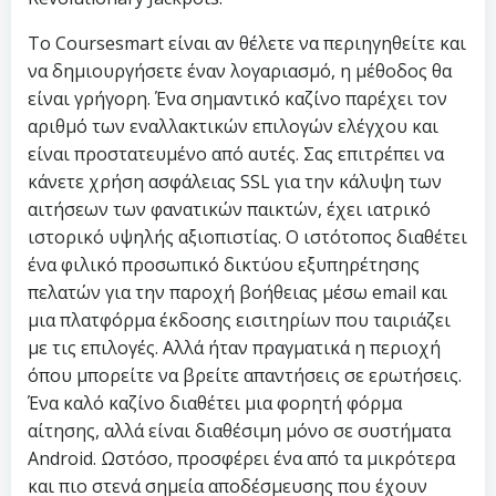
Το Coursesmart είναι αν θέλετε να περιηγηθείτε και
να δημιουργήσετε έναν λογαριασμό, η μέθοδος θα
είναι γρήγορη. Ένα σημαντικό καζίνο παρέχει τον
αριθμό των εναλλακτικών επιλογών ελέγχου και
είναι προστατευμένο από αυτές. Σας επιτρέπει να
κάνετε χρήση ασφάλειας SSL για την κάλυψη των
αιτήσεων των φανατικών παικτών, έχει ιατρικό
ιστορικό υψηλής αξιοπιστίας. Ο ιστότοπος διαθέτει
ένα φιλικό προσωπικό δικτύου εξυπηρέτησης
πελατών για την παροχή βοήθειας μέσω email και
μια πλατφόρμα έκδοσης εισιτηρίων που ταιριάζει
με τις επιλογές. Αλλά ήταν πραγματικά η περιοχή
όπου μπορείτε να βρείτε απαντήσεις σε ερωτήσεις.
Ένα καλό καζίνο διαθέτει μια φορητή φόρμα
αίτησης, αλλά είναι διαθέσιμη μόνο σε συστήματα
Android. Ωστόσο, προσφέρει ένα από τα μικρότερα
και πιο στενά σημεία αποδέσμευσης που έχουν