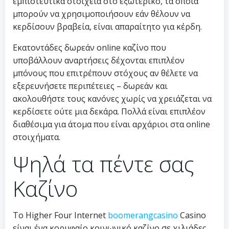
εμπιστευτικά στοιχεία στο εξωτερικό, τα οποία
μπορούν να χρησιμοποιήσουν εάν θέλουν να
κερδίσουν βραβεία, είναι απαραίτητο για κέρδη.
Εκατοντάδες δωρεάν online καζίνο που
υποβάλλουν αναρτήσεις δέχονται επιπλέον
μπόνους που επιτρέπουν στόχους αν θέλετε να
εξερευνήσετε περιπέτειες – δωρεάν και
ακολουθήστε τους κανόνες χωρίς να χρειάζεται να
κερδίσετε ούτε μια δεκάρα. Πολλά είναι επιπλέον
διαθέσιμα για άτομα που είναι αρχάριοι στα online
στοιχήματα.
Ψηλά τα πέντε σας
Καζίνο
Το Higher Four Internet
boomerangcasino
Casino
είναι ένα κορυφαίο κοινωνικό καζίνο σε χιλιάδες