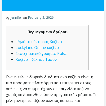
by
jennifer
on
February 3, 2026
Περιεχόμενο άρθρου
Ψηλά τα πέντε σας Καζίνο
Luckyland Online καζίνο
Στοιχηματικό γραφείο Pulsz
Καζίνο Τζάκποτ Τάουν
Ένα εντελώς δωρεάν διαδικτυακό καζίνο είναι η
πιο πρόσφατη πλατφόρμα που επιτρέπει στους
ασθενείς να συμμετέχουν σε παιχνίδια καζίνο
χωρίς να διακινδυνεύουν πραγματικά χρήματα.
Τα
μέλη αντιμετωπίζουν άλλους παίκτες και