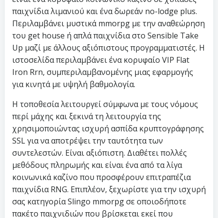
παιχνίδια λιμανιού και ένα δωρεάν no-lodge plus.
Περιλαμβάνει μυστικά mmorpg με την αναθεώρηση
του get house ή απλά παιχνίδια στο Sensible Take
Up μαζί με άλλους αξιόπιστους προγραμματιστές. Η
ιστοσελίδα περιλαμβάνει ένα κορυφαίο VIP Flat
Iron Rrn, συμπεριλαμβανομένης μιας εφαρμογής
για κινητά με υψηλή βαθμολογία.
Η τοποθεσία λειτουργεί σύμφωνα με τους νόμους
περί μάχης και ξεκινά τη λειτουργία της
χρησιμοποιώντας ισχυρή ασπίδα κρυπτογράφησης
SSL για να αποτρέψει την ταυτότητα των
συντελεστών. Είναι αξιόπιστη. Διαθέτει πολλές
μεθόδους πληρωμής και είναι ένα από τα λίγα
κοινωνικά καζίνο που προσφέρουν επιτραπέζια
παιχνίδια RNG. Επιπλέον, ξεχωρίστε για την ισχυρή
σας κατηγορία Slingo mmorpg σε οποιοδήποτε
πακέτο παιχνιδιών που βρίσκεται εκεί που