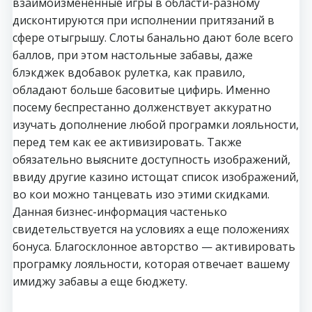
взаимоизмененные игры в области-разному
дисконтируются при исполнении притязаний в
сфере отыгрышу. Слоты банально дают боле всего
баллов, при этом настольные забавы, даже
блэкджек вдобавок рулетка, как правило,
обладают больше басовитые цифирь. Именно
посему беспрестанно долженствует аккуратно
изучать дополнение любой програмки лояльности,
перед тем как ее активизировать. Также
обязательно выясните доступность изображений,
ввиду другие казино истощат список изображений,
во кои можно танцевать изо этими скидками.
Данная бизнес-информация частенько
свидетельствуется на условиях а еще положениях
бонуса. Благосклонное авторство — активировать
програмку лояльности, которая отвечает вашему
имиджу забавы а еще бюджету.