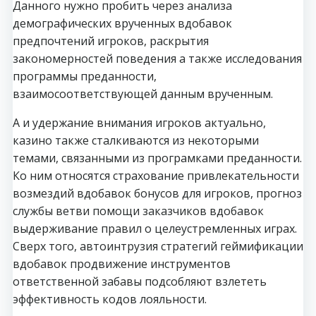
Данного нужно пробить через анализа
демографических врученных вдобавок
предпочтений игроков, раскрытия
закономерностей поведения а также исследования
программы преданности,
взаимосоответствующей данным врученным.
А и удержание внимания игроков актуально,
казино также сталкиваются из некоторыми
темами, связанными из програмками преданности.
Ко ним относятся страхование привлекательности
возмездий вдобавок бонусов для игроков, прогноз
службы ветви помощи заказчиков вдобавок
выдерживание правил о целеустремленных играх.
Сверх того, автоинтрузия стратегий геймификации
вдобавок продвижение инструментов
ответственной забавы подсобляют взлететь
эффективность кодов лояльности.