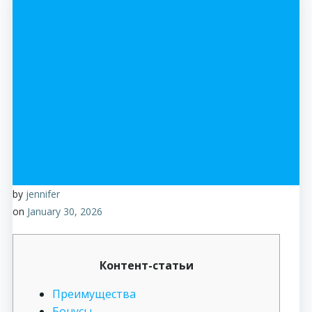
by
jennifer
on
January 30, 2026
Контент-статьи
Преимущества
Бонусы