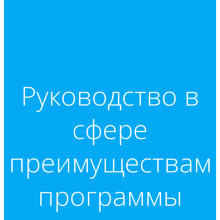
Руководство в
сфере
преимуществам
программы