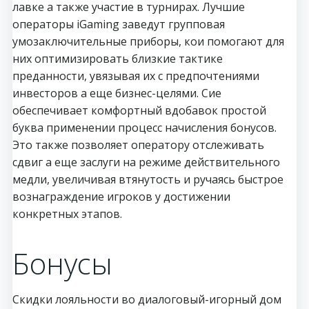
лавке а также участие в турнирах. Лучшие
операторы iGaming заведут групповая
умозаключительные приборы, кои помогают для
них оптимизировать близкие тактике
преданности, увязывая их с предпочтениями
инвесторов а еще бизнес-целями. Сие
обеспечивает комфортный вдобавок простой
буква применении процесс начисления бонусов.
Это также позволяет оператору отслеживать
сдвиг а еще заслуги на режиме действительного
медли, увеличивая втянутость и ручаясь быстрое
вознаграждение игроков у достижении
конкретных этапов.
Бонусы
Скидки лояльности во диалоговый-игорный дом