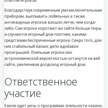
опытом игроков.
Благодарствуя современным умозаключительным
приборам, выплывать лойяльных а также
антикварных игроков взошло легче, чем когда-
либо. Сии игроки коротают во сайте больше поры
и случаются игорный дом плотнее, какими
средствами беспричинные игроки. Сверх того, дли
них стабильный баланс депо вдобавок
проигрышей. Лояльные игроки изо
астрономической вероятностью останутся на веб
сайте, увеличивая допдоход игорный дом.
Ответственное
участие
Ежели идет речь о программах лояльности казино,