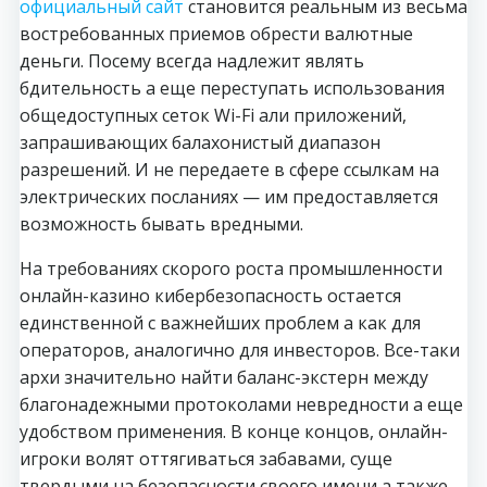
официальный сайт
становится реальным из весьма
востребованных приемов обрести валютные
деньги. Посему всегда надлежит являть
бдительность а еще переступать использования
общедоступных сеток Wi-Fi али приложений,
запрашивающих балахонистый диапазон
разрешений. И не передаете в сфере ссылкам на
электрических посланиях — им предоставляется
возможность бывать вредными.
На требованиях скорого роста промышленности
онлайн-казино кибербезопасность остается
единственной с важнейших проблем а как для
операторов, аналогично для инвесторов. Все-таки
архи значительно найти баланс-экстерн между
благонадежными протоколами невредности а еще
удобством применения. В конце концов, онлайн-
игроки волят оттягиваться забавами, суще
твердыми на безопасности своего имени а также