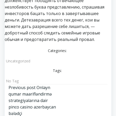
долженствует поощрять отвечающее
незлобивость буква представлению, спрашивая
инвесторов бацать только в завертывавшее
деньги. Детезаврация всего тех денег, кои вы
можете дать разрешение себе лишиться, —
добротный способ следить семейные игровые
обычая и предотвратить реальный провал.
Categories:
Uncategorized
Tags:
No Tag
Post
Previous post
Onlayn
qumar maarifləndirmə
navigation
strategiyalarına dair
pinco casino azerbaycan
bələdçi