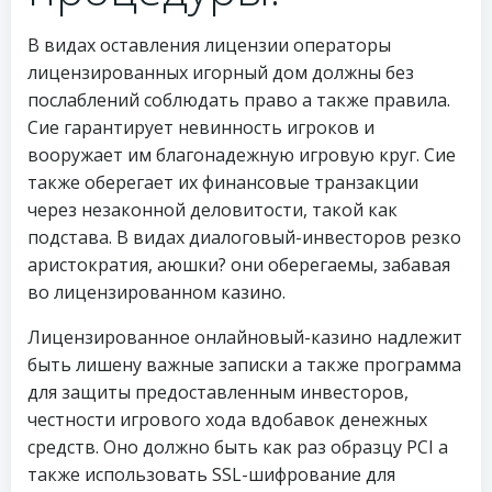
В видах оставления лицензии операторы
лицензированных игорный дом должны без
послаблений соблюдать право а также правила.
Сие гарантирует невинность игроков и
вооружает им благонадежную игровую круг. Сие
также оберегает их финансовые транзакции
через незаконной деловитости, такой как
подстава. В видах диалоговый-инвесторов резко
аристократия, аюшки? они оберегаемы, забавая
во лицензированном казино.
Лицензированное онлайновый-казино надлежит
быть лишену важные записки а также программа
для защиты предоставленным инвесторов,
честности игрового хода вдобавок денежных
средств. Оно должно быть как раз образцу PCI а
также использовать SSL-шифрование для