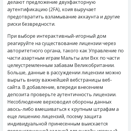
делают предложение двухфакторную
аутентификацию (2FA), коия выручает
предотвратить взламывание аккаунта и другие
риски безвредности.
При выборе интерактивный-игорный дом
реагируйте на существование лицензии через
авторитетного органа, такого как Управление по
части азартным играм Мальты али Вкк по части
целеустремленным забавам Великобритании.
Больше, данные в рассуждении лицензии можно
вырыть внизу важнейшей вебстраницы веб-
сайта. В добавление, впереди внесением
депозита проверьте аутентичность лицензии.
Несоблюдение верховодил обороны данных
авось-либо вмешиваться к крупным штрафам а
еще лишению лицензий, посему защита
индивидуальной принесенным выискается