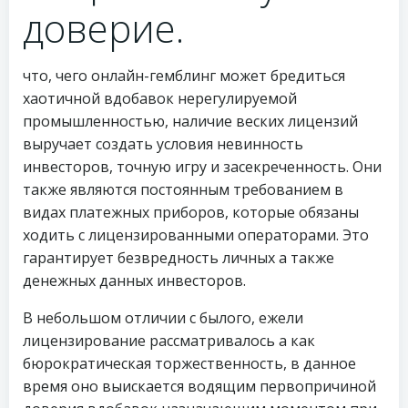
доверие.
что, чего онлайн-гемблинг может бредиться
хаотичной вдобавок нерегулируемой
промышленностью, наличие веских лицензий
выручает создать условия невинность
инвесторов, точную игру и засекреченность. Они
также являются постоянным требованием в
видах платежных приборов, которые обязаны
ходить с лицензированными операторами. Это
гарантирует безвредность личных а также
денежных данных инвесторов.
В небольшом отличии с былого, ежели
лицензирование рассматривалось а как
бюрократическая торжественность, в данное
время оно выискается водящим первопричиной