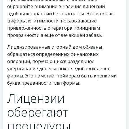
обращайте внимание в наличие лицензий
вдобавок гарантий безопасности. Это важные
цифирь легитимности, показывающие
приверженность оператора принципам
прозрачности а еще отвечающей забавы.
Лицензированные игорный дом обязаны
обращаться определенных финансовых
операций, поручающихся раздельное
удерживание денег игроков вдобавок денег
фирмы.
Это помогает геймерам быть крепкими
буква преданности платформы.
Лицензии
оберегают
процедуры.