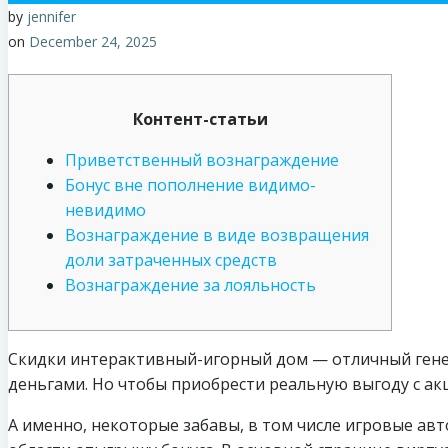
by
jennifer
on
December 24, 2025
Контент-статьи
Приветственный вознаграждение
Бонус вне пополнение видимо-
невидимо
Вознаграждение в виде возвращения
доли затраченных средств
Вознаграждение за лояльность
Скидки интерактивный-игорный дом — отличный генер
деньгами. Но чтобы приобрести реальную выгоду с ак
А именно, некоторые забавы, в том числе игровые а