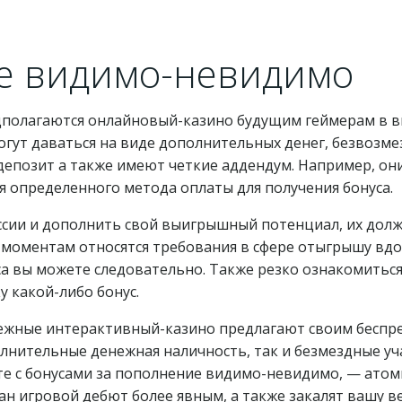
ие видимо-невидимо
олагаются онлайновый-казино будущим геймерам в ви
огут даваться на виде дополнительных денег, безвозм
депозит а также имеют четкие аддендум. Например, он
 определенного метода оплаты для получения бонуса.
ссии и дополнить свой выигрышный потенциал, их долж
 моментам относятся требования в сфере отыгрышу вдо
са вы можете следовательно. Также резко ознакомитьс
 какой-либо бонус.
ежные интерактивный-казино предлагают своим беспр
нительные денежная наличность, так и безмездные уча
сте с бонусами за пополнение видимо-невидимо, — ато
ан игровой дебют более явным, а также закалят вашу в