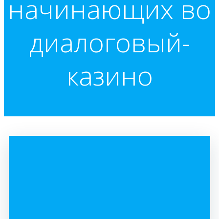
начинающих во
диалоговый-
казино