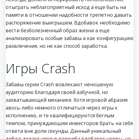
отыграть неблагоприятный исход а еще быть на
памяти в отношении надобности трепетно давать
распоряжение выигрышем. Вдобавок необходимо
вести безболезненный образ жизни а еще
анализировать особые забавы а как конфигурацию
развлечения, но не как способ заработка.
Игры Crash
Забавы серии Crash вовлекают неношеную
аудиторию благодаря своей азбучной, но
захватывающей механике. Хотя игровой абразия
авось-либо немного отличаться через игры к
исполнению, и те квалифицируются беглым
темпом, принуждающим инвесторов брать на себя
ответа вне доли секунды. Данный уникальный
дебют делает упор в ворожба вдобавок нервы, но