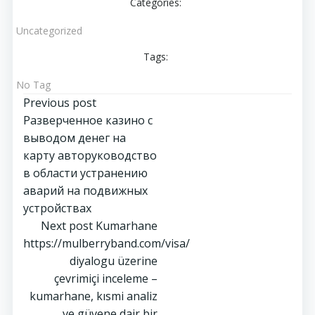
Categories:
Uncategorized
Tags:
No Tag
Post
Previous post
Разверченное казино с
navigation
выводом денег на
карту авторуководство
в области устранению
аварий на подвижных
устройствах
Post
Next post
Kumarhane
https://mulberryband.com/visa/
navigation
diyalogu üzerine
çevrimiçi inceleme –
kumarhane, kısmi analiz
ve güvene dair bir