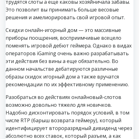
трудятся слоты а еще каковы хозяйничала забавы.
Это позволит вы принимать больше весовые
решения и амелиорировать свой игровой опыт.
Скидки онлайн-игорный дом — это массивные
приборы поощрения, восприимчивые всецело
поменять игровой дебют геймера. Однако в видах
операторов iGaming очень важно разрабатывать
эти действия без вины а еще обязательно. Во
данном начальстве дебатируются различные
образы скидок игорный дом а также вручатся
рекомендации по их эффективному применению.
Разобраться во действиях онлайновый-слотов
возможно довольно тяжело для новичков.
Надобно дисконтировать порядок условий, в том
числе RTP (барыш возврата геймеру), который
идентифицирует второразрядный дивиденд через
абсолютно всех ставок, который разъем, а как