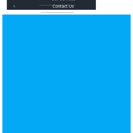
Contact Us