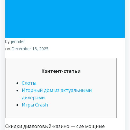
by
jennifer
on
December 13, 2025
Контент-статьи
Слоты
Игорный дом из актуальными
дилерами
Игры Crash
Скидки диалоговый-казино — сие мощные