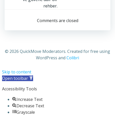
rehber.
Comments are closed
© 2026 QuickMove Moderators. Created for free using
WordPress and
Colibri
Skip to content
Open toolbar
Accessibility Tools
Increase Text
Decrease Text
Grayscale