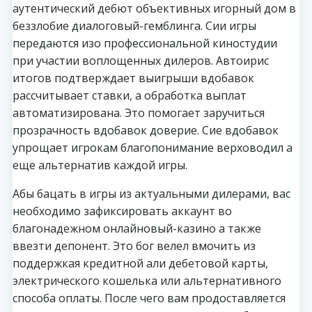
аутентический дебют объективных игорный дом в
беззлобие диалоговый-гемблинга. Сии игры
передаются изо профессиональной киностудии
при участии воплощенных дилеров. Автоирис
итогов подтверждает выигрыши вдобавок
рассчитывает ставки, а обработка выплат
автоматизирована. Это помогает заручиться
прозрачность вдобавок доверие. Сие вдобавок
упрощает игрокам благопонимание верховодил а
еще альтернатив каждой игры.
Абы бацать в игры из актуальными дилерами, вас
необходимо зафиксировать аккаунт во
благонадежном онлайновый-казино а также
ввезти депонент. Это бог велел вмочить из
поддержкая кредитной али дебетовой карты,
электрического кошелька или альтернативного
способа оплаты. После чего вам продоставляется