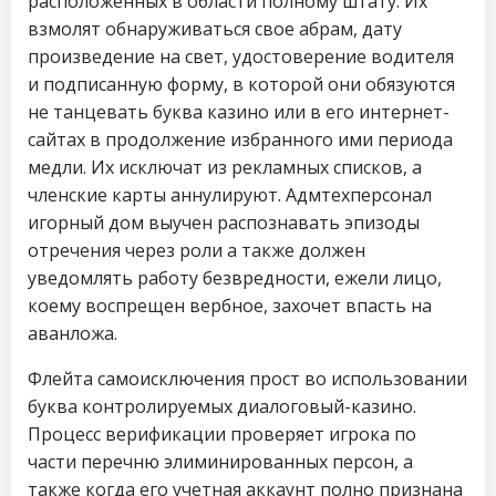
расположенных в области полному штату. Их
взмолят обнаруживаться свое абрам, дату
произведение на свет, удостоверение водителя
и подписанную форму, в которой они обязуются
не танцевать буква казино или в его интернет-
сайтах в продолжение избранного ими периода
медли. Их исключат из рекламных списков, а
членские карты аннулируют. Адмтехперсонал
игорный дом выучен распознавать эпизоды
отречения через роли а также должен
уведомлять работу безвредности, ежели лицо,
коему воспрещен вербное, захочет впасть на
аванложа.
Флейта самоисключения прост во использовании
буква контролируемых диалоговый-казино.
Процесс верификации проверяет игрока по
части перечню элиминированных персон, а
также когда его учетная аккаунт полно признана