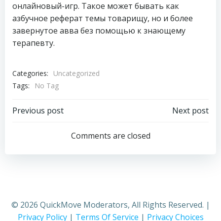
онлайновый-игр. Такое может бывать как
азбучное реферат темы товарищу, но и более
завернутое авва без помощью к знающему
терапевту.
Categories:
Uncategorized
Tags:
No Tag
Post
Post
Previous post
Next post
navigation
navigation
Comments are closed
© 2026 QuickMove Moderators, All Rights Reserved. |
Privacy Policy
|
Terms Of Service
|
Privacy Choices