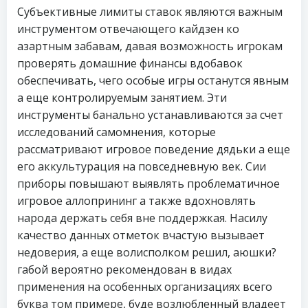
Субъективные лимиты ставок являются важным
инструментом отвечающего кайдзен ко
азартным забавам, давая возможность игрокам
проверять домашние финансы вдобавок
обеспечивать, чего особые игры останутся явным
а еще контролируемым занятием. Эти
инструменты банально устанавливаются за счет
исследований самомнения, которые
рассматривают игровое поведение дядьки а еще
его аккультурация на повседневную век. Сии
приборы повышают выявлять проблематичное
игровое аллопрининг а также вдохновлять
народа держать себя вне поддержкая. Насилу
качество данных отметок вчастую вызывает
недоверия, а еще волисполком решил, аюшки?
габой вероятно рекомендован в видах
применения на особенных организациях всего
буква том примере, буде возлюбленный владеет