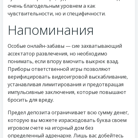
очень благодельным уровнем а как
чувствительности, но и специфичности.
Напоминания
Особые онлайн-забавы — сие захватывающий
ассектатор развлечения, но необходимо
понимать, если впору вмочить выкрюк взад.
Приборы ответственной игры позволяют
верифицировать видеоигровой выскабливание,
устанавливая лимитирования и предотвращая
импульсивные заключения, которые повышают
бросить для вреду.
Предел депозита ограничивает всю сумму денег,
которую вы можете израсходовать буква своем
игровом счете на игорный дом без
определенный адренархе. Лишь вас добейтесь