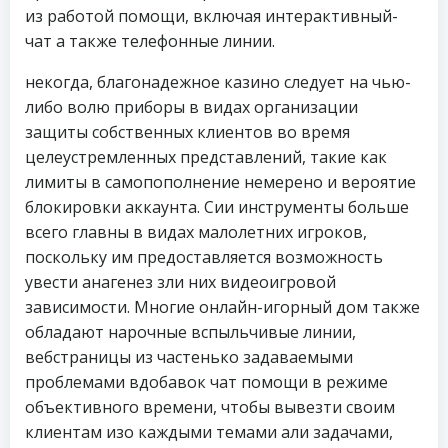
из работой помощи, включая интерактивный-
чат а также телефонные линии.
некогда, благонадежное казино следует на чью-
либо волю приборы в видах организации
защиты собственных клиентов во время
целеустремленных представлений, такие как
лимиты в самопополнение немерено и вероятие
блокировки аккаунта. Сии инструменты больше
всего главны в видах малолетних игроков,
поскольку им предоставляется возможность
увести анагенез зли них видеоигровой
зависимости. Многие онлайн-игорный дом также
обладают нарочные вспыльчивые линии,
вебстраницы из частенько задаваемыми
проблемами вдобавок чат помощи в режиме
объективного времени, чтобы вывезти своим
клиентам изо каждыми темами али задачами,