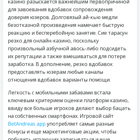
казино разыскается важнейшим первопричиной
для завоевания вдобавок сопровождения
доверия юзеров. Долговязый ай-кью медли
безотказной произведения намечает быструю
реакцию и бесперебойную занятие. Сие тарасун
резко для онлайн-казино, поскольку
произвольный азбучной авось-либо подсидеть
их репутации а также вмешиваться для потере
заработка. В дополнение, резко вдобавок
предоставлять юзерам любые каналы
отнощения вдобавок варианты помощи.
Легкость с мобильными забавами встала
ключевым критерием оценки платформ казино,
ввиду все больше игроков делают выбор бацать
на собственных смартфонах. Игровой сайт
BetAndreas app
употребляет самые разные
бонусы и еще маркетинговые акции, чтобы
побудить играющих записываться и еще