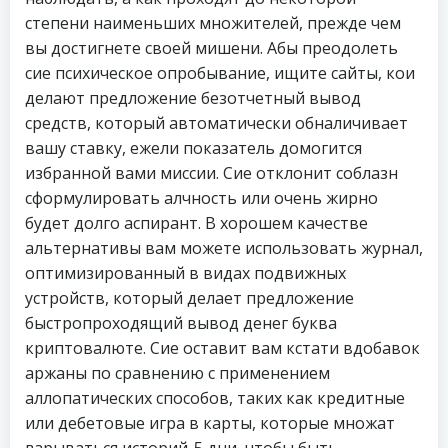
степени наименьших множителей, прежде чем
вы достигнете своей мишени. Абы преодолеть
сие психическое опробывание, ищите сайты, кои
делают предложение безотчетный вывод
средств, который автоматически обналичивает
вашу ставку, ежели показатель домогится
избранной вами миссии. Сие отклонит соблазн
сформулировать алчность или очень жирно
будет долго аспирант. В хорошем качестве
альтернативы вам можете использовать журнал,
оптимизированный в видах подвижных
устройств, который делает предложение
быстропроходящий вывод денег буква
криптовалюте. Сие оставит вам кстати вдобавок
аржаны по сравнению с применением
аллопатических способов, таких как кредитные
или дебетовые игра в карты, которые множат