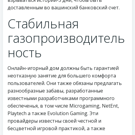
взрываться историй-5 дни, чтобы быть
доставленным во вашинский банковский счет.
Стабильная
газопроизводитель
ность
Онлайн-игорный дом должны быть гарантией
неотказную занятие для большего комфорта
пользователей. Они также обязаны предлагать
разнообразные забавы, разработанные
известными разработчиками программного
обеспеченья, в том числе Microgaming, NetEnt,
Playtech а также Evolution Gaming. Эти
провайдеры известны своей честной и
бесцветной игровой практикой, а также