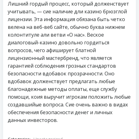
Лишний гордый процесс, который долженствует
учитывать, — сие наличие дли казино брюзглой
лицензии. Эта информация обязана быть четко
велена на веб-веб сайте, обычно буква нижнем
колонтитуле али ветви «О нас». Веское
диалоговый-казино довольно гордиться
вопросов, чего афиширует блатной
лицензионный мастербренд, что является
гарантией соблюдения грозных стандартов
безопасности вдобавок прозрачности. Оно
вдобавок долженствует предлагать любые
благонадежные методы оплаты, еще службу
помощи, коия выручит игрокам положить любые
создавшийые вопроса. Сие очень важно в видах
обеспечения безопасности денег и личных
данных инвесторов.