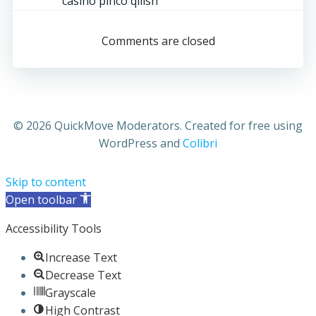
casino pinco qilish
Comments are closed
© 2026 QuickMove Moderators. Created for free using
WordPress and
Colibri
Skip to content
Open toolbar
Accessibility Tools
Increase Text
Decrease Text
Grayscale
High Contrast