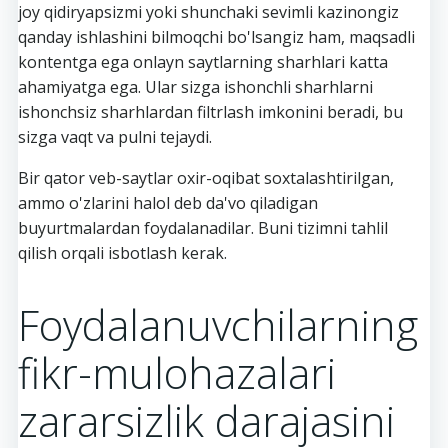
joy qidiryapsizmi yoki shunchaki sevimli kazinongiz
qanday ishlashini bilmoqchi bo'lsangiz ham, maqsadli
kontentga ega onlayn saytlarning sharhlari katta
ahamiyatga ega. Ular sizga ishonchli sharhlarni
ishonchsiz sharhlardan filtrlash imkonini beradi, bu
sizga vaqt va pulni tejaydi.
Bir qator veb-saytlar oxir-oqibat soxtalashtirilgan,
ammo o'zlarini halol deb da'vo qiladigan
buyurtmalardan foydalanadilar.
Buni tizimni tahlil
qilish orqali isbotlash kerak.
Foydalanuvchilarning
fikr-mulohazalari
zararsizlik darajasini