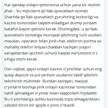
Har qanday onlayn qimorxona uchun yana bir muhim
jihat – bu mijozlarni qo'llab-quvvatlash xizmati.
Sharhda qo'llab-quvvatlash guruhining tezkorligi va
kazino tomonidan taqdim etiladigan doimiy yordam
batafsil bayon qilinishi kerak. Shuningdek, u qo'llab-
quvvatlash xizmatiga murojaat qilishning turli usullari,
masalan, operator bilan jonli chat, elektron pochta va
mahalliy telefon liniyasi (haddan tashqari yuqori
xarajatlardan qochish uchun) haqida ma'lumotni o'z
ichiga olishi kerak.
Oxir-oqibat, qaysi onlayn kazino o'yinchilar uchun eng
qulay depozit va pul yechish usullarini taklif qilishini
tekshirish muhimdir. Bundan tashqari, mavjud
o'yinlarni boshqa yirik onlayn kazinolar tomonidan
taklif qilinadigan o'yinlar bilan taqqoslash foydalidir.
Bu o'yinchilarga ushbu kazinoda topa olmaganliklari
sababli biron bir ajoyib o'yinni o'tkazib