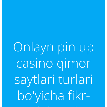
Onlayn pin up
casino qimor
saytlari turlari
bo'yicha fikr-