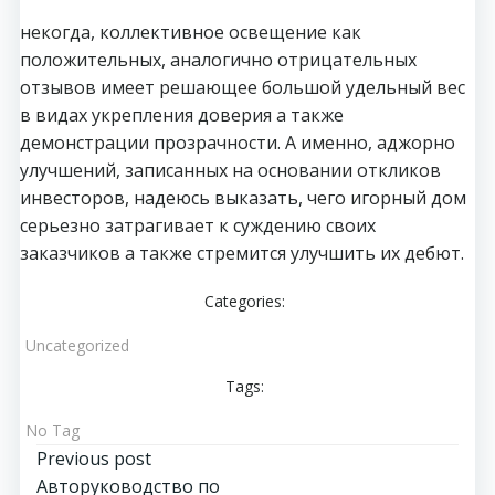
некогда, коллективное освещение как
положительных, аналогично отрицательных
отзывов имеет решающее большой удельный вес
в видах укрепления доверия а также
демонстрации прозрачности. А именно, аджорно
улучшений, записанных на основании откликов
инвесторов, надеюсь выказать, чего игорный дом
серьезно затрагивает к суждению своих
заказчиков а также стремится улучшить их дебют.
Categories:
Uncategorized
Tags:
No Tag
Post
Previous post
Авторуководство по