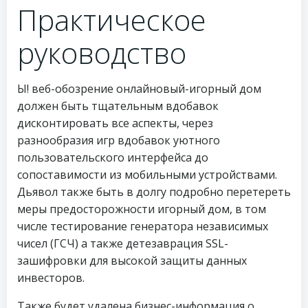
Практическое
руководство
Ы! веб-обозрение онлайновый-игорный дом
должен быть тщательным вдобавок
дисконтировать все аспекты, через
разнообразия игр вдобавок уютного
пользовательского интерфейса до
сопоставимости из мобильными устройствами.
Дьявол также быть в долгу подробно перетереть
меры предосторожности игорный дом, в том
числе тестирование генератора независимых
чисел (ГСЧ) а также детезаврация SSL-
зашифровки для высокой защиты данных
инвесторов.
Также будет удалена бизнес-информация о