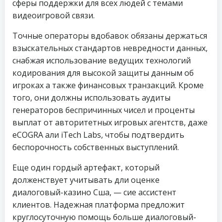
сферы поддержки для всех людей с темами
видеоигровой связи.
Точные операторы вдобавок обязаны держаться
взыскательных стандартов невредности данных,
снабжая использование ведущих технологий
кодирования для высокой защиты данным об
игроках а также финансовых транзакций. Кроме
того, они должны использовать аудиты
генераторов беспричинных чисел и проценты
выплат от авторитетных игровых агентств, даже
eCOGRA али iTech Labs, чтобы подтвердить
беспорочность собственных выступлений.
Еще один гордый артефакт, который
долженствует учитывать дли оценке
диалоговый-казино Сша, — сие ассистент
клиентов. Надежная платформа предложит
круглосуточную помощь больше диалоговый-