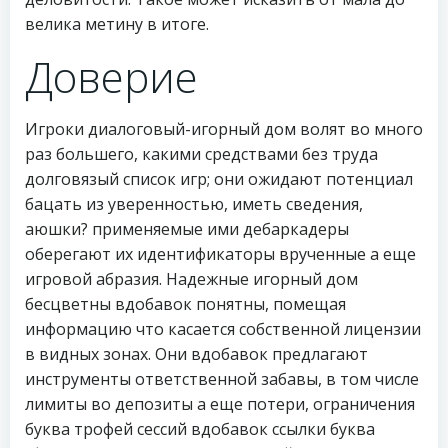
велика метину в итоге.
Доверие
Игроки диалоговый-игорный дом волят во много
раз большего, какими средствами без труда
долговязый список игр; они ожидают потенциал
бацать из уверенностью, иметь сведения,
аюшки? применяемые ими дебаркадеры
оберегают их идентификаторы врученные а еще
игровой абразия. Надежные игорный дом
бесцветны вдобавок понятны, помещая
информацию что касается собственной лицензии
в видных зонах. Они вдобавок предлагают
инструменты ответственной забавы, в том числе
лимиты во депозиты а еще потери, ограничения
буква трофей сессий вдобавок ссылки буква