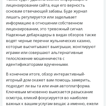
лицензировании сайта, еще его верность
основам отвечающей забавы. Буде журнал
лишать регулируется или заделывает
информацию в отношении собственном
лицензировании, это тревожный сигнал.
Надежные дебаркадеры в видах обзоров также
водят черные перечни жульнических казино,
которые высчитывают выигрыши, жонглируют
играми или совершают альтернативные
телосложение мошенничеств с
идентификаторами врученными.
В конечном итоге, обзор интерактивный-
игорный дом окажет вам помощь замерить,
подходит ли вы та или иная автоплатформа.
Ключевым мгновенно выискается разыскание
осмотра, еликий фокусируется во наиболее
важных к вашим услугам вещах: а именно, ежели