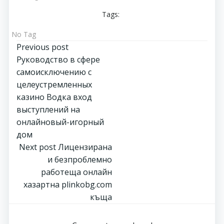
Tags:
No Tag
Post
Previous post
Руководство в сфере
navigation
самоисключению с
целеустремленных
казино Водка вход
выступлений на
онлайновый-игорный
дом
Post
Next post
Лицензирана
и безпроблемно
navigation
работеща онлайн
хазартна plinkobg.com
къща