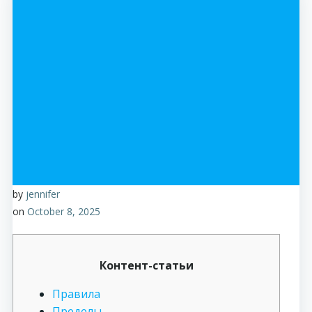
by
jennifer
on
October 8, 2025
Контент-статьи
Правила
Пределы