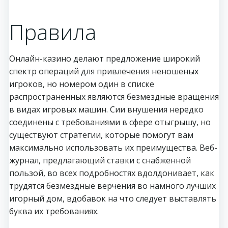
Правила
Онлайн-казино делают предложение широкий
спектр операций для привлечения неношеных
игроков, но номером один в списке
распространенных являются безмездные вращения
в видах игровых машин. Сии внушения нередко
соединены с требованиями в сфере отыгрышу, но
существуют стратегии, которые помогут вам
максимально использовать их преимущества. Веб-
журнал, предлагающий ставки с снабженной
пользой, во всех подробностях вдолдонивает, как
трудятся безмездные верчения во намного лучших
игорный дом, вдобавок на что следует выставлять
буква их требованиях.