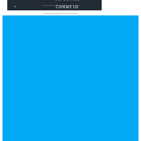
Contact Us