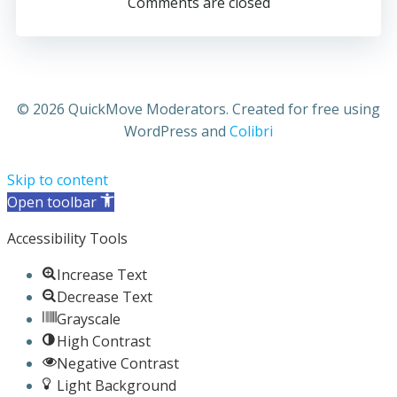
Comments are closed
© 2026 QuickMove Moderators. Created for free using
WordPress and
Colibri
Skip to content
Open toolbar
Accessibility Tools
Increase Text
Decrease Text
Grayscale
High Contrast
Negative Contrast
Light Background