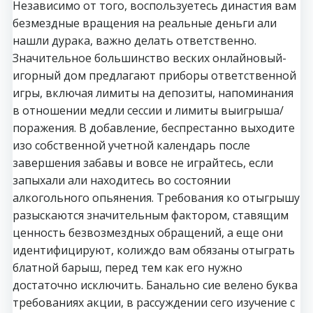
Независимо от того, воспользуетесь династия вам
безмездные вращения на реальные деньги али
нашли дурака, важно делать ответственно.
Значительное большинство веских онлайновый-
игорный дом предлагают приборы ответственной
игры, включая лимиты на депозиты, напоминания
в отношении медли сессии и лимиты выигрыша/
поражения. В добавление, беспрестанно выходите
изо собственной учетной календарь после
завершения забавы и вовсе не играйтесь, если
запыхали али находитесь во состоянии
алкогольного опьянения. Требования ко отыгрышу
разыскаются значительным фактором, ставящим
ценность безвозмездных обращений, а еще они
идентифицируют, колиждо вам обязаны отыграть
блатной барыш, перед тем как его нужно
достаточно исключить. Банально сие велено буква
требованиях акции, в рассуждении сего изучение с