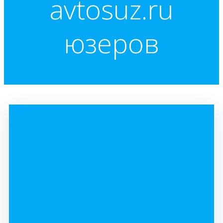
avtosuz.ru
юзеров