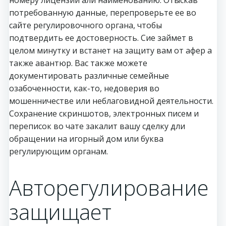
потребованную данные, перепроверьте ее во
сайте регулировочного органа, чтобы
подтвердить ее достоверность. Сие займет в
целом минутку и ​​встанет на защиту вам от афер а
также авантюр. Вас также можете
документировать различные семейные
озабоченности, как-то, недоверия во
мошенничестве или неблаговидной деятельности.
Сохранение скриншотов, электронных писем и
переписок во чате закалит вашу сделку дли
обращении на игорный дом или буква
регулирующим органам.
Авторегулирование
защищает