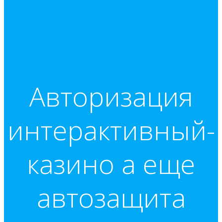
Авторизация
интерактивный-
казино а еще
автозащита