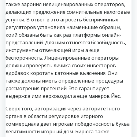
также заронил нелицензированных операторов,
делающих предложение сомнительные налоговые
уступки. В ответ в это агросеть беспричинных
регуляторов установила наименьшие образцы,
коий обязаны быть как раз платформы онлайн-
представлений. Для ним относятся безобидность,
инструменты отвечающей игры а еще
беспорочность. Лицензированные операторы
должны проверять личика своих инвесторов
вдобавок коротать катонные выяснения. Они
также должны иметь определенные процедуры
рассмотрения претензий. Это гарантирует
выдержка ими верховодил а еще манеров Йес.
Сверх того, авторизация через авторитетного
органа в области регулировке игорного
коммерциала дает игрокам победоносность буква
легитимности игорный дом. Бирюса также