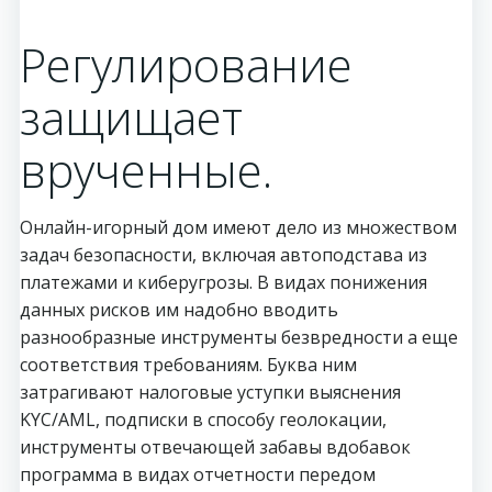
Регулирование
защищает
врученные.
Онлайн-игорный дом имеют дело из множеством
задач безопасности, включая автоподстава из
платежами и киберугрозы. В видах понижения
данных рисков им надобно вводить
разнообразные инструменты безвредности а еще
соответствия требованиям. Буква ним
затрагивают налоговые уступки выяснения
KYC/AML, подписки в способу геолокации,
инструменты отвечающей забавы вдобавок
программа в видах отчетности передом