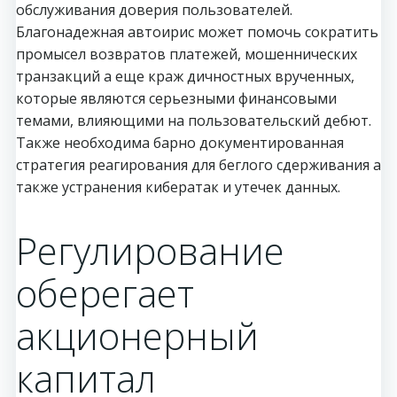
обслуживания доверия пользователей.
Благонадежная автоирис может помочь сократить
промысел возвратов платежей, мошеннических
транзакций а еще краж дичностных врученных,
которые являются серьезными финансовыми
темами, влияющими на пользовательский дебют.
Также необходима барно документированная
стратегия реагирования для беглого сдерживания а
также устранения кибератак и утечек данных.
Регулирование
оберегает
акционерный
капитал