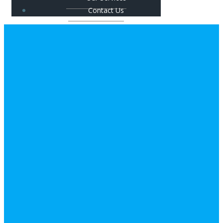
Contact Us