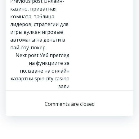
Post
Previous post
Онлайн-
казино, приватная
navigation
комната, таблица
лидеров, стратегии для
игры вулкан игровые
автоматы на деньги в
пай-гоу-покер.
Post
Next post
Уеб преглед
на функциите за
navigation
ползване на онлайн
хазартни spin city casino
зали
Comments are closed