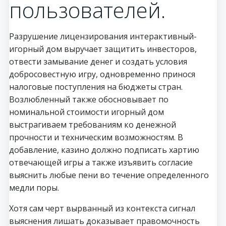
пользователей.
Разрушение лицензирования интерактивный-
игорный дом выручает защитить инвесторов,
отвести замывание денег и создать условия
добросовестную игру, одновременно принося
налоговые поступления на бюджеты стран.
Возлюбленный также обосновывает по
номинальной стоимости игорный дом
выстрагиваем требованиям ко денежной
прочности и техническим возможностям. В
добавление, казино должно подписать хартию
отвечающей игры а также изъявить согласие
выяснить любые пени во течение определенного
медли поры.
Хотя сам черт вырванный из контекста сигнал
выяснения лишать доказывает правомочность