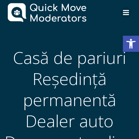
Skip
to
content
Open
Casă de pariuri
Reședință
permanentă
Dealer auto